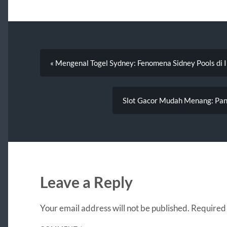
« Mengenal Togel Sydney: Fenomena Sidney Pools di 
Slot Gacor Mudah Menang: Pan
Leave a Reply
Your email address will not be published.
Required 