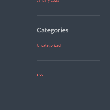
January 2025
Categories
Uncategorized
slot