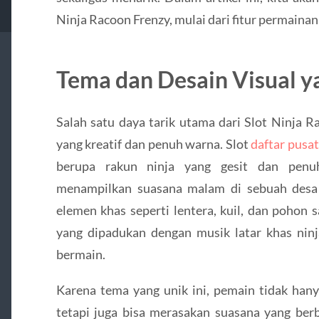
Ninja Racoon Frenzy, mulai dari fitur permaina
Tema dan Desain Visual 
Salah satu daya tarik utama dari Slot Ninja R
yang kreatif dan penuh warna. Slot
daftar pusa
berupa rakun ninja yang gesit dan penuh
menampilkan suasana malam di sebuah desa 
elemen khas seperti lentera, kuil, dan pohon 
yang dipadukan dengan musik latar khas ni
bermain.
Karena tema yang unik ini, pemain tidak han
tetapi juga bisa merasakan suasana yang ber