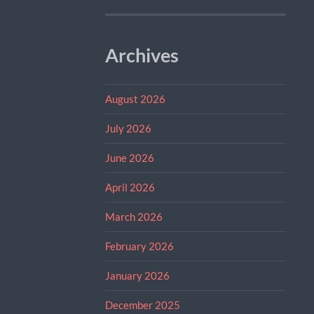
Archives
August 2026
July 2026
June 2026
April 2026
March 2026
February 2026
January 2026
December 2025