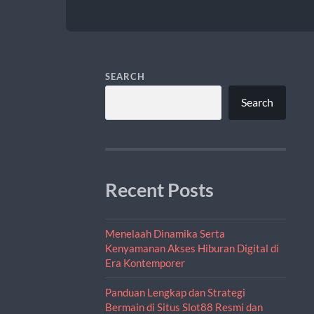
SEARCH
Search
Recent Posts
Menelaah Dinamika Serta
Kenyamanan Akses Hiburan Digital di
Era Kontemporer
Panduan Lengkap dan Strategi
Bermain di Situs Slot88 Resmi dan