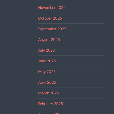
November 2025
October 2025
September 2025
August 2025
July 2025
June 2025
May 2025
April 2025
March 2025
February 2025