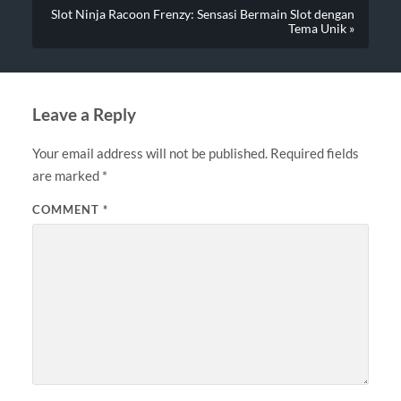
Slot Ninja Racoon Frenzy: Sensasi Bermain Slot dengan
Tema Unik »
Leave a Reply
Your email address will not be published.
Required fields
are marked
*
COMMENT
*