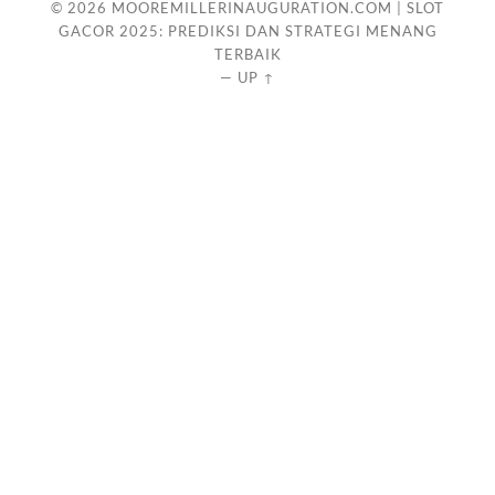
© 2026
MOOREMILLERINAUGURATION.COM | SLOT
GACOR 2025: PREDIKSI DAN STRATEGI MENANG
TERBAIK
—
UP ↑