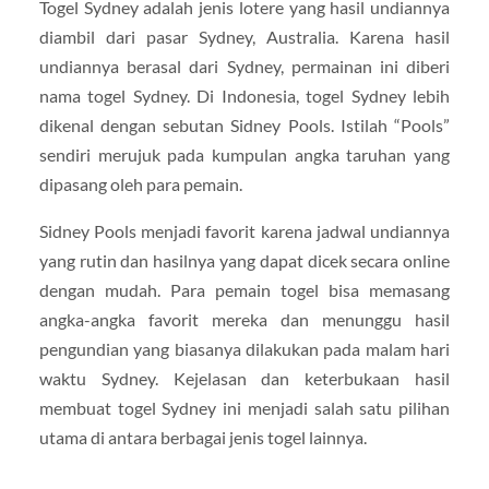
Togel Sydney adalah jenis lotere yang hasil undiannya
diambil dari pasar Sydney, Australia. Karena hasil
undiannya berasal dari Sydney, permainan ini diberi
nama togel Sydney. Di Indonesia, togel Sydney lebih
dikenal dengan sebutan Sidney Pools. Istilah “Pools”
sendiri merujuk pada kumpulan angka taruhan yang
dipasang oleh para pemain.
Sidney Pools menjadi favorit karena jadwal undiannya
yang rutin dan hasilnya yang dapat dicek secara online
dengan mudah. Para pemain togel bisa memasang
angka-angka favorit mereka dan menunggu hasil
pengundian yang biasanya dilakukan pada malam hari
waktu Sydney. Kejelasan dan keterbukaan hasil
membuat togel Sydney ini menjadi salah satu pilihan
utama di antara berbagai jenis togel lainnya.