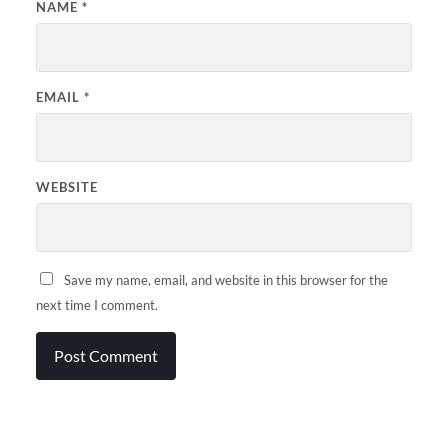
NAME
*
EMAIL
*
WEBSITE
Save my name, email, and website in this browser for the
next time I comment.