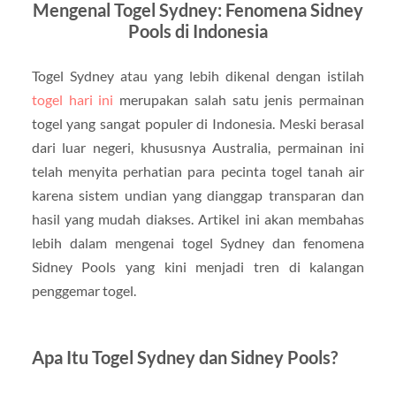
Mengenal Togel Sydney: Fenomena Sidney
Pools di Indonesia
Togel Sydney atau yang lebih dikenal dengan istilah
togel hari ini
merupakan salah satu jenis permainan
togel yang sangat populer di Indonesia. Meski berasal
dari luar negeri, khususnya Australia, permainan ini
telah menyita perhatian para pecinta togel tanah air
karena sistem undian yang dianggap transparan dan
hasil yang mudah diakses. Artikel ini akan membahas
lebih dalam mengenai togel Sydney dan fenomena
Sidney Pools yang kini menjadi tren di kalangan
penggemar togel.
Apa Itu Togel Sydney dan Sidney Pools?