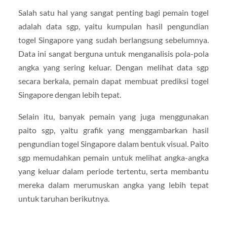
Salah satu hal yang sangat penting bagi pemain togel
adalah data sgp, yaitu kumpulan hasil pengundian
togel Singapore yang sudah berlangsung sebelumnya.
Data ini sangat berguna untuk menganalisis pola-pola
angka yang sering keluar. Dengan melihat data sgp
secara berkala, pemain dapat membuat prediksi togel
Singapore dengan lebih tepat.
Selain itu, banyak pemain yang juga menggunakan
paito sgp, yaitu grafik yang menggambarkan hasil
pengundian togel Singapore dalam bentuk visual. Paito
sgp memudahkan pemain untuk melihat angka-angka
yang keluar dalam periode tertentu, serta membantu
mereka dalam merumuskan angka yang lebih tepat
untuk taruhan berikutnya.