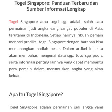
Togel Singapore: Panduan Terbaru dan
Sumber Informasi Lengkap
Togel
Singapore atau togel sgp adalah salah satu
permainan judi angka yang sangat populer di Asia,
terutama di Indonesia. Setiap harinya, ribuan pemain
mencari prediksi togel Singapore dengan harapan bisa
memenangkan hadiah besar. Dalam artikel ini, kita
akan membahas mengenai data sgp, toto sgp pools,
serta informasi penting lainnya yang dapat membantu
para pemain dalam merumuskan angka yang akan
keluar.
Apa Itu Togel Singapore?
Togel Singapore adalah permainan judi angka yang