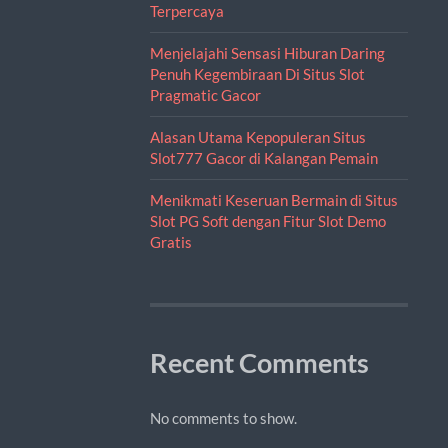
Terpercaya
Menjelajahi Sensasi Hiburan Daring
Penuh Kegembiraan Di Situs Slot
Pragmatic Gacor
Alasan Utama Kepopuleran Situs
Slot777 Gacor di Kalangan Pemain
Menikmati Keseruan Bermain di Situs
Slot PG Soft dengan Fitur Slot Demo
Gratis
Recent Comments
No comments to show.