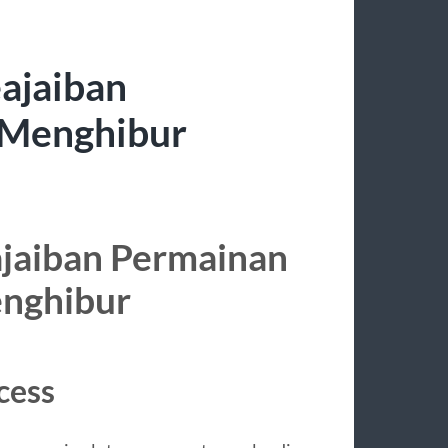
eajaiban
 Menghibur
eajaiban Permainan
enghibur
cess