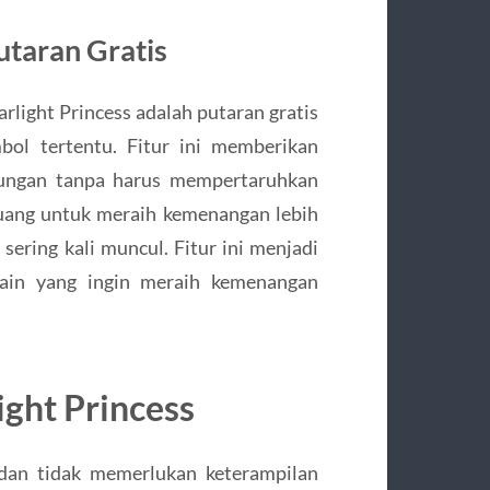
Putaran Gratis
tarlight Princess adalah putaran gratis
bol tertentu. Fitur ini memberikan
ungan tanpa harus mempertaruhkan
luang untuk meraih kemenangan lebih
 sering kali muncul. Fitur ini menjadi
main yang ingin meraih kemenangan
ight Princess
 dan tidak memerlukan keterampilan