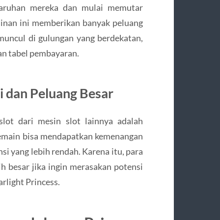
 taruhan mereka dan mulai memutar
inan ini memberikan banyak peluang
muncul di gulungan yang berdekatan,
n tabel pembayaran.
ggi dan Peluang Besar
lot dari mesin slot lainnya adalah
ti pemain bisa mendapatkan kemenangan
si yang lebih rendah. Karena itu, para
h besar jika ingin merasakan potensi
rlight Princess.