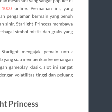
inan mesin slot yang sangat populer di
ss 1000
online. Permainan ini, yang
kan pengalaman bermain yang penuh
an sihir, Starlight Princess membawa
erbagai simbol mistis dan grafis yang
Starlight mengajak pemain untuk
aib yang siap memberikan kemenangan
an gameplay klasik, slot ini sangat
ngan volatilitas tinggi dan peluang
ght Princess