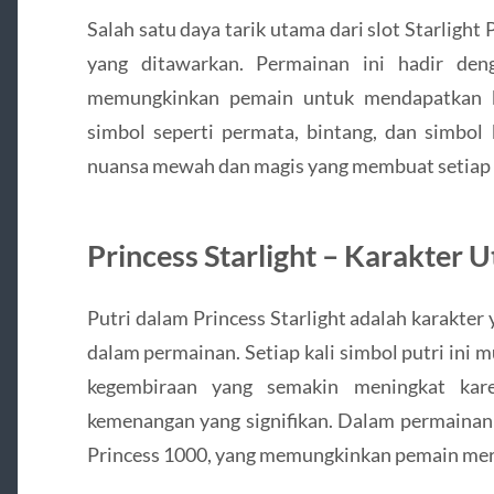
Salah satu daya tarik utama dari slot Starlight 
yang ditawarkan. Permainan ini hadir de
memungkinkan pemain untuk mendapatkan b
simbol seperti permata, bintang, dan simbol
nuansa mewah dan magis yang membuat setiap p
Princess Starlight – Karakter
Putri dalam Princess Starlight adalah karakte
dalam permainan. Setiap kali simbol putri ini 
kegembiraan yang semakin meningkat kar
kemenangan yang signifikan. Dalam permainan 
Princess 1000, yang memungkinkan pemain mera