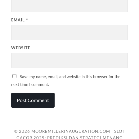
EMAIL
*
WEBSITE
Save my name, email, and website in this browser for the
next time I comment.
© 2026
MOOREMILLERINAUGURATION.COM | SLOT
GACOR 2025: PREDIKSI DAN STRATEGI MENANG