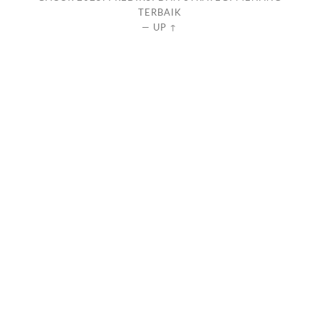
TERBAIK
—
UP ↑