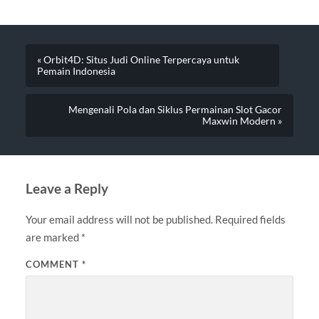
« Orbit4D: Situs Judi Online Terpercaya untuk
Pemain Indonesia
Mengenali Pola dan Siklus Permainan Slot Gacor
Maxwin Modern »
Leave a Reply
Your email address will not be published.
Required fields
are marked
*
COMMENT
*