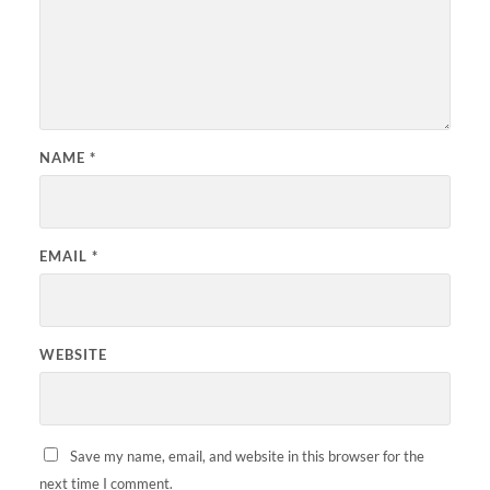
NAME
*
EMAIL
*
WEBSITE
Save my name, email, and website in this browser for the
next time I comment.