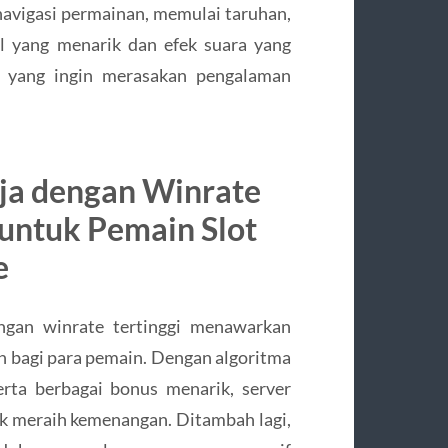
avigasi permainan, memulai taruhan,
l yang menarik dan efek suara yang
 yang ingin merasakan pengalaman
oja dengan Winrate
t untuk Pemain Slot
e
engan winrate tertinggi menawarkan
 bagi para pemain. Dengan algoritma
 serta berbagai bonus menarik, server
k meraih kemenangan. Ditambah lagi,