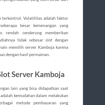
 terkontrol. Volatilitas adalah faktor
seberapa besar kemenangan yang
tas rendah cenderung memberikan
diahnya tidak sebesar slot dengan
emain memilih server Kamboja karena
uas dengan hasil permainan.
lot Server Kamboja
ungan lain yang bisa didapatkan saat
ya adalah kemudahan dalam melakukan
berbagai metode pembayaran yang