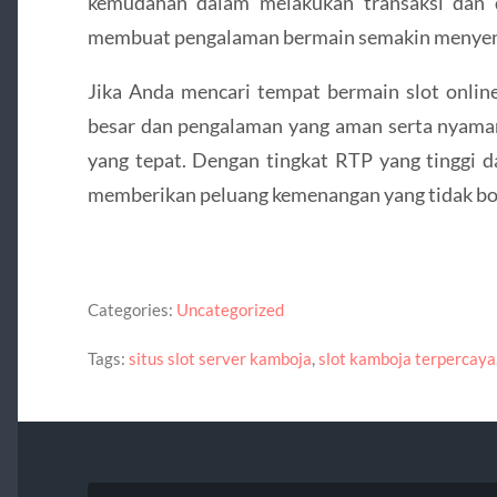
kemudahan dalam melakukan transaksi dan 
membuat pengalaman bermain semakin menye
Jika Anda mencari tempat bermain slot onlin
besar dan pengalaman yang aman serta nyaman,
yang tepat. Dengan tingkat RTP yang tinggi d
memberikan peluang kemenangan yang tidak bo
Categories:
Uncategorized
Tags:
situs slot server kamboja
,
slot kamboja terpercaya