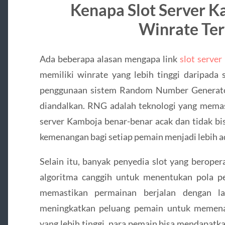
Kenapa Slot Server K
Winrate Ter
Ada beberapa alasan mengapa link
slot server
memiliki winrate yang lebih tinggi daripada 
penggunaan sistem Random Number Generato
diandalkan. RNG adalah teknologi yang memas
server Kamboja benar-benar acak dan tidak bis
kemenangan bagi setiap pemain menjadi lebih a
Selain itu, banyak penyedia slot yang berope
algoritma canggih untuk menentukan pola pe
memastikan permainan berjalan dengan la
meningkatkan peluang pemain untuk memena
yang lebih tinggi, para pemain bisa mendapatk