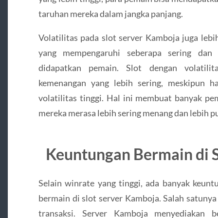
taruhan mereka dalam jangka panjang.
Volatilitas pada slot server Kamboja juga lebih
yang mempengaruhi seberapa sering dan 
didapatkan pemain. Slot dengan volatili
kemenangan yang lebih sering, meskipun ha
volatilitas tinggi. Hal ini membuat banyak p
mereka merasa lebih sering menang dan lebih p
Keuntungan Bermain di S
Selain winrate yang tinggi, ada banyak keunt
bermain di slot server Kamboja. Salah satun
transaksi. Server Kamboja menyediakan 