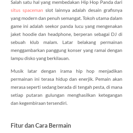
Salah satu hal yang membedakan Hip Hop Panda dari
situs spaceman
slot lainnya adalah desain grafisnya
yang modern dan penuh semangat. Tokoh utama dalam
game ini adalah seekor panda lucu yang mengenakan
jaket hoodie dan headphone, berperan sebagai DJ di
sebuah klub malam. Latar belakang permainan
menggambarkan panggung konser yang ramai dengan
lampu disko yang berkilauan.
Musik latar dengan irama hip hop menjadikan
permainan ini terasa hidup dan enerjik. Pemain akan
merasa seperti sedang berada di tengah pesta, di mana
setiap putaran gulungan menghasilkan ketegangan
dan kegembiraan tersendiri.
Fitur dan Cara Bermain