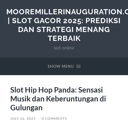
MOOREMILLERINAUGURATION.
| SLOT GACOR 2025: PREDIKSI
DAN STRATEGI MENANG
TERBAIK
slot online
SHOW MENU
Slot Hip Hop Panda: Sensasi
Musik dan Keberuntungan di
Gulungan
JULY 16, 2025
/
0 COMMENTS