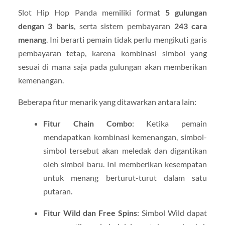
Slot Hip Hop Panda memiliki format
5 gulungan
dengan 3 baris
, serta sistem pembayaran
243 cara
menang
. Ini berarti pemain tidak perlu mengikuti garis
pembayaran tetap, karena kombinasi simbol yang
sesuai di mana saja pada gulungan akan memberikan
kemenangan.
Beberapa fitur menarik yang ditawarkan antara lain:
Fitur Chain Combo
: Ketika pemain
mendapatkan kombinasi kemenangan, simbol-
simbol tersebut akan meledak dan digantikan
oleh simbol baru. Ini memberikan kesempatan
untuk menang berturut-turut dalam satu
putaran.
Fitur Wild dan Free Spins
: Simbol Wild dapat