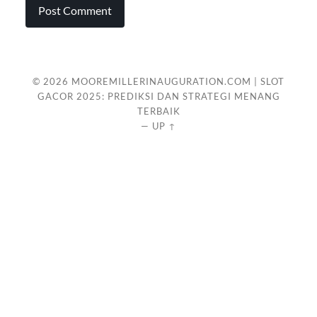
© 2026
MOOREMILLERINAUGURATION.COM | SLOT
GACOR 2025: PREDIKSI DAN STRATEGI MENANG
TERBAIK
—
UP ↑