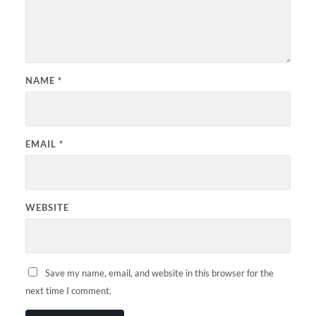
NAME
*
EMAIL
*
WEBSITE
Save my name, email, and website in this browser for the
next time I comment.