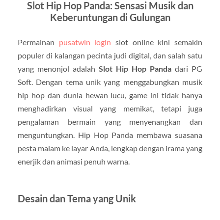
Slot Hip Hop Panda: Sensasi Musik dan
Keberuntungan di Gulungan
Permainan
pusatwin login
slot online kini semakin
populer di kalangan pecinta judi digital, dan salah satu
yang menonjol adalah
Slot Hip Hop Panda
dari PG
Soft. Dengan tema unik yang menggabungkan musik
hip hop dan dunia hewan lucu, game ini tidak hanya
menghadirkan visual yang memikat, tetapi juga
pengalaman bermain yang menyenangkan dan
menguntungkan. Hip Hop Panda membawa suasana
pesta malam ke layar Anda, lengkap dengan irama yang
enerjik dan animasi penuh warna.
Desain dan Tema yang Unik