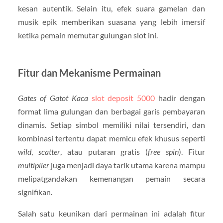
kesan autentik. Selain itu, efek suara gamelan dan
musik epik memberikan suasana yang lebih imersif
ketika pemain memutar gulungan slot ini.
Fitur dan Mekanisme Permainan
Gates of Gatot Kaca
slot deposit 5000
hadir dengan
format lima gulungan dan berbagai garis pembayaran
dinamis. Setiap simbol memiliki nilai tersendiri, dan
kombinasi tertentu dapat memicu efek khusus seperti
wild
,
scatter
, atau putaran gratis (
free spin
). Fitur
multiplier
juga menjadi daya tarik utama karena mampu
melipatgandakan kemenangan pemain secara
signifikan.
Salah satu keunikan dari permainan ini adalah fitur