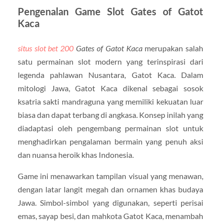
Pengenalan Game Slot Gates of Gatot
Kaca
situs slot bet 200
Gates of Gatot Kaca
merupakan salah
satu permainan slot modern yang terinspirasi dari
legenda pahlawan Nusantara, Gatot Kaca. Dalam
mitologi Jawa, Gatot Kaca dikenal sebagai sosok
ksatria sakti mandraguna yang memiliki kekuatan luar
biasa dan dapat terbang di angkasa. Konsep inilah yang
diadaptasi oleh pengembang permainan slot untuk
menghadirkan pengalaman bermain yang penuh aksi
dan nuansa heroik khas Indonesia.
Game ini menawarkan tampilan visual yang menawan,
dengan latar langit megah dan ornamen khas budaya
Jawa. Simbol-simbol yang digunakan, seperti perisai
emas, sayap besi, dan mahkota Gatot Kaca, menambah