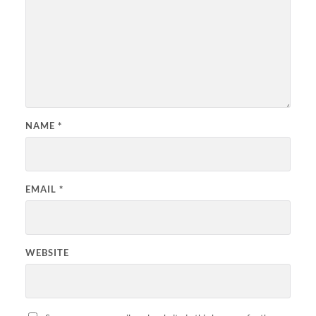
NAME
*
EMAIL
*
WEBSITE