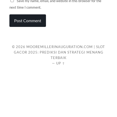
Save my name, email, and website in this browser for the
next time I comment.
© 2026
MOOREMILLERINAUGURATION.COM | SLOT
GACOR 2025: PREDIKSI DAN STRATEGI MENANG
TERBAIK
—
UP ↑