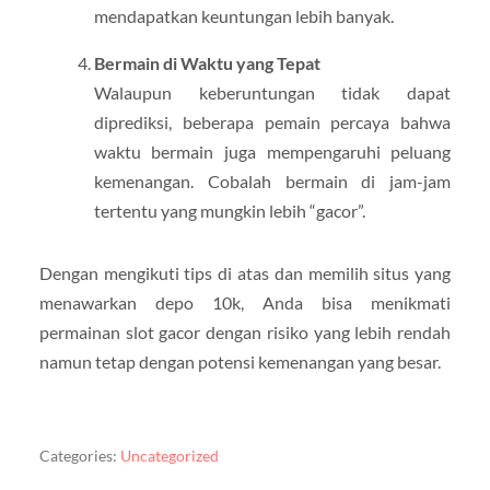
mendapatkan keuntungan lebih banyak.
Bermain di Waktu yang Tepat
Walaupun keberuntungan tidak dapat
diprediksi, beberapa pemain percaya bahwa
waktu bermain juga mempengaruhi peluang
kemenangan. Cobalah bermain di jam-jam
tertentu yang mungkin lebih “gacor”.
Dengan mengikuti tips di atas dan memilih situs yang
menawarkan depo 10k, Anda bisa menikmati
permainan slot gacor dengan risiko yang lebih rendah
namun tetap dengan potensi kemenangan yang besar.
Categories:
Uncategorized