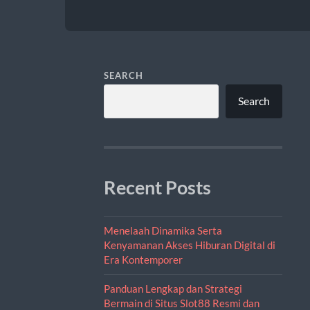
SEARCH
Search
Recent Posts
Menelaah Dinamika Serta
Kenyamanan Akses Hiburan Digital di
Era Kontemporer
Panduan Lengkap dan Strategi
Bermain di Situs Slot88 Resmi dan