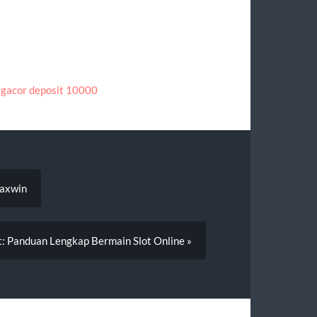
t gacor deposit 10000
Maxwin
t: Panduan Lengkap Bermain Slot Online »