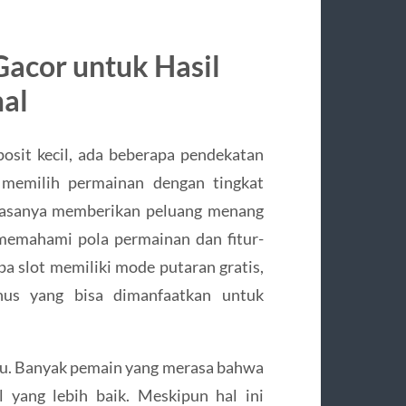
Gacor untuk Hasil
al
posit kecil, ada beberapa pendekatan
h memilih permainan dengan tingkat
biasanya memberikan peluang menang
, memahami pola permainan dan fitur-
apa slot memiliki mode putaran gratis,
nus yang bisa dimanfaatkan untuk
tu. Banyak pemain yang merasa bahwa
 yang lebih baik. Meskipun hal ini