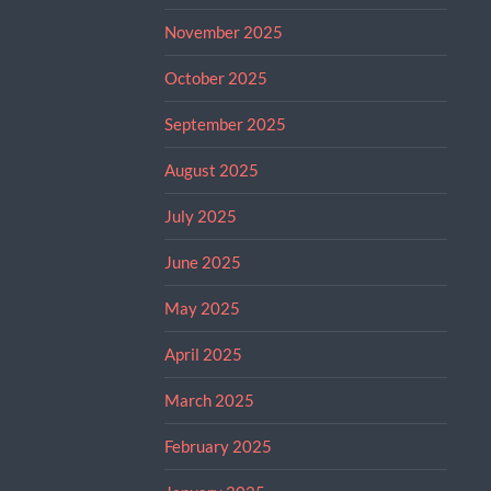
November 2025
October 2025
September 2025
August 2025
July 2025
June 2025
May 2025
April 2025
March 2025
February 2025