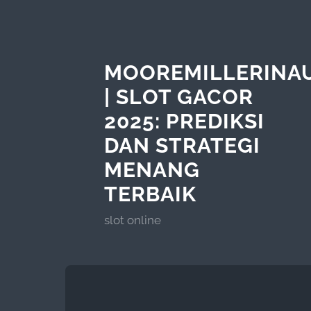
MOOREMILLERINA
| SLOT GACOR
2025: PREDIKSI
DAN STRATEGI
MENANG
TERBAIK
slot online