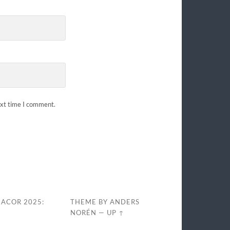
ext time I comment.
ACOR 2025:
THEME BY
ANDERS
NORÉN
—
UP ↑