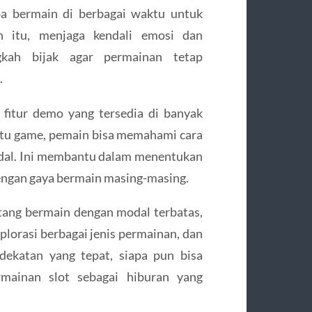
oba bermain di berbagai waktu untuk
n itu, menjaga kendali emosi dan
kah bijak agar permainan tetap
.
fitur demo yang tersedia di banyak
uatu game, pemain bisa memahami cara
dal. Ini membantu dalam menentukan
dengan gaya bermain masing-masing.
tang bermain dengan modal terbatas,
plorasi berbagai jenis permainan, dan
ekatan yang tepat, siapa pun bisa
mainan slot sebagai hiburan yang