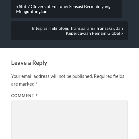
« Slot 7 Clovers of Fortune: Sensasi Bermain yang
Menguntungkan
Integrasi Teknologi, Transparansi Transaksi, dan
Kepercayaan Pemain Global »
Leave a Reply
Your email address will not be published.
Required fields
are marked
*
COMMENT
*