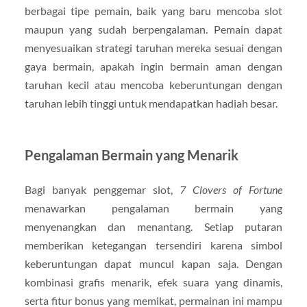
berbagai tipe pemain, baik yang baru mencoba slot
maupun yang sudah berpengalaman. Pemain dapat
menyesuaikan strategi taruhan mereka sesuai dengan
gaya bermain, apakah ingin bermain aman dengan
taruhan kecil atau mencoba keberuntungan dengan
taruhan lebih tinggi untuk mendapatkan hadiah besar.
Pengalaman Bermain yang Menarik
Bagi banyak penggemar slot,
7 Clovers of Fortune
menawarkan pengalaman bermain yang
menyenangkan dan menantang. Setiap putaran
memberikan ketegangan tersendiri karena simbol
keberuntungan dapat muncul kapan saja. Dengan
kombinasi grafis menarik, efek suara yang dinamis,
serta fitur bonus yang memikat, permainan ini mampu