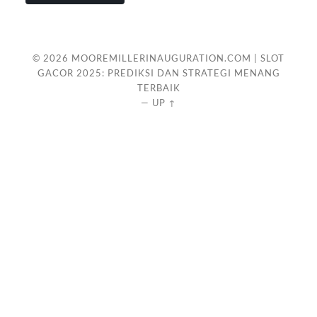
© 2026
MOOREMILLERINAUGURATION.COM | SLOT
GACOR 2025: PREDIKSI DAN STRATEGI MENANG
TERBAIK
—
UP ↑