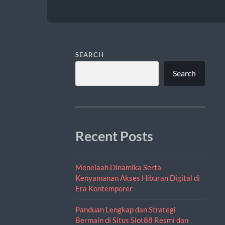
SEARCH
Search
Recent Posts
Menelaah Dinamika Serta
Kenyamanan Akses Hiburan Digital di
Era Kontemporer
Panduan Lengkap dan Strategi
Bermain di Situs Slot88 Resmi dan