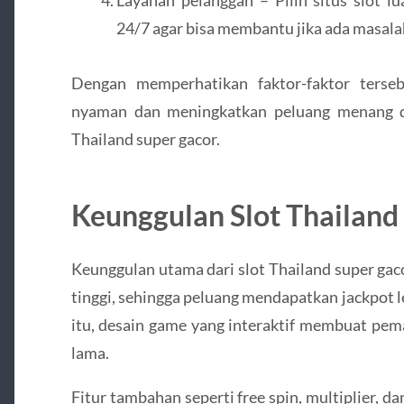
Layanan pelanggan – Pilih situs slot l
24/7 agar bisa membantu jika ada masala
Dengan memperhatikan faktor-faktor terse
nyaman dan meningkatkan peluang menang di
Thailand super gacor.
Keunggulan Slot Thailand
Keunggulan utama dari slot Thailand super gac
tinggi, sehingga peluang mendapatkan jackpot le
itu, desain game yang interaktif membuat pem
lama.
Fitur tambahan seperti free spin, multiplier, 