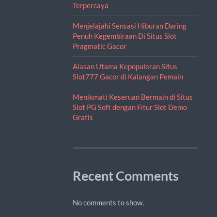
Terpercaya
Menjelajahi Sensasi Hiburan Daring
Penuh Kegembiraan Di Situs Slot
Pragmatic Gacor
Alasan Utama Kepopuleran Situs
Slot777 Gacor di Kalangan Pemain
Menikmati Keseruan Bermain di Situs
Slot PG Soft dengan Fitur Slot Demo
Gratis
Recent Comments
No comments to show.