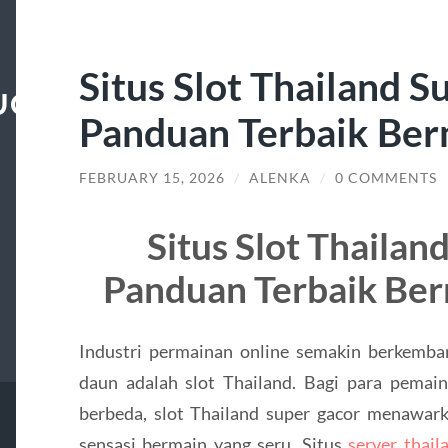
Situs Slot Thailand S
UGURATION.COM
Panduan Terbaik Ber
FEBRUARY 15, 2026
/
ALENKA
/
0 COMMENTS
Situs Slot Thailan
Panduan Terbaik Ber
Industri permainan online semakin berkemban
daun adalah slot Thailand. Bagi para pema
berbeda, slot Thailand super gacor menawark
sensasi bermain yang seru. Situs
server thail