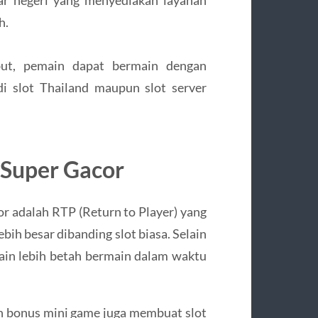
uar negeri yang menyediakan layanan
h.
but, pemain dapat bermain dengan
 slot Thailand maupun slot server
 Super Gacor
or adalah RTP (Return to Player) yang
bih besar dibanding slot biasa. Selain
ain lebih betah bermain dalam waktu
dan bonus mini game juga membuat slot