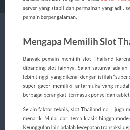
server yang stabil dan permainan yang adil,
pemain berpengalaman.
Mengapa Memilih Slot Th
Banyak pemain memilih slot Thailand kare
dibanding slot lainnya. Salah satunya adala
lebih tinggi, yang dikenal dengan istilah “super 
super gacor memiliki antarmuka yang muda
berbagai perangkat, termasuk ponsel dan tablet
Selain faktor teknis, slot Thailand no 1 juga 
menarik. Mulai dari tema klasik hingga mode
Keunggulan lain adalah kecepatan transaksi dep