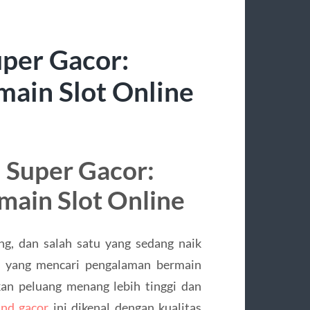
uper Gacor:
main Slot Online
d Super Gacor:
main Slot Online
g, dan salah satu yang sedang naik
in yang mencari pengalaman bermain
an peluang menang lebih tinggi dan
and gacor
ini dikenal dengan kualitas