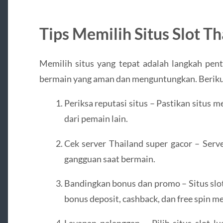
Tips Memilih Situs Slot Th
Memilih situs yang tepat adalah langkah pe
bermain yang aman dan menguntungkan. Berikut
Periksa reputasi situs – Pastikan situs me
dari pemain lain.
Cek server Thailand super gacor – Serve
gangguan saat bermain.
Bandingkan bonus dan promo – Situs slo
bonus deposit, cashback, dan free spin me