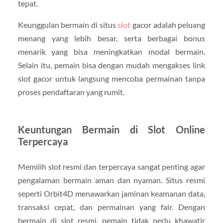
tepat.
Keunggulan bermain di situs
slot
gacor adalah peluang
menang yang lebih besar, serta berbagai bonus
menarik yang bisa meningkatkan modal bermain.
Selain itu, pemain bisa dengan mudah mengakses link
slot gacor untuk langsung mencoba permainan tanpa
proses pendaftaran yang rumit.
Keuntungan Bermain di Slot Online
Terpercaya
Memilih slot resmi dan terpercaya sangat penting agar
pengalaman bermain aman dan nyaman. Situs resmi
seperti Orbit4D menawarkan jaminan keamanan data,
transaksi cepat, dan permainan yang fair. Dengan
bermain di slot resmi, pemain tidak perlu khawatir