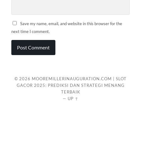
Save my name, email, and website in this browser for the
next time I comment.
© 2026
MOOREMILLERINAUGURATION.COM | SLOT
GACOR 2025: PREDIKSI DAN STRATEGI MENANG
TERBAIK
—
UP ↑