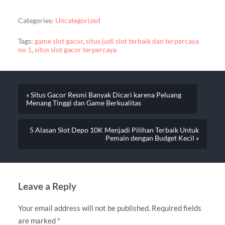
Categories:
Uncategorized
Tags:
game slot gacor
,
situs judi slot terbaik dan terpercaya
no 1
,
situs slot gacor terpercaya
« Situs Gacor Resmi Banyak Dicari karena Peluang
Menang Tinggi dan Game Berkualitas
5 Alasan Slot Depo 10K Menjadi Pilihan Terbaik Untuk
Pemain dengan Budget Kecil »
Leave a Reply
Your email address will not be published.
Required fields
are marked
*