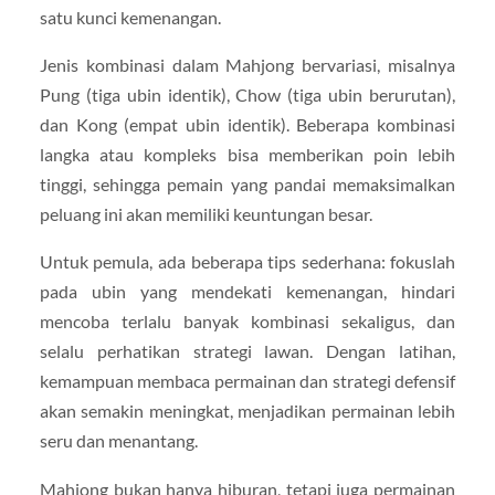
satu kunci kemenangan.
Jenis kombinasi dalam Mahjong bervariasi, misalnya
Pung (tiga ubin identik), Chow (tiga ubin berurutan),
dan Kong (empat ubin identik). Beberapa kombinasi
langka atau kompleks bisa memberikan poin lebih
tinggi, sehingga pemain yang pandai memaksimalkan
peluang ini akan memiliki keuntungan besar.
Untuk pemula, ada beberapa tips sederhana: fokuslah
pada ubin yang mendekati kemenangan, hindari
mencoba terlalu banyak kombinasi sekaligus, dan
selalu perhatikan strategi lawan. Dengan latihan,
kemampuan membaca permainan dan strategi defensif
akan semakin meningkat, menjadikan permainan lebih
seru dan menantang.
Mahjong bukan hanya hiburan, tetapi juga permainan