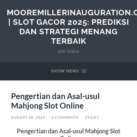
MOOREMILLERINAUGURATION.
| SLOT GACOR 2025: PREDIKSI
DAN STRATEGI MENANG
TERBAIK
slot online
SHOW MENU
Pengertian dan Asal-usul
Mahjong Slot Online
AUGUST 18, 2025
/
0 COMMENTS
/
STICKY
Pengertian dan Asal-usul Mahjong Slot