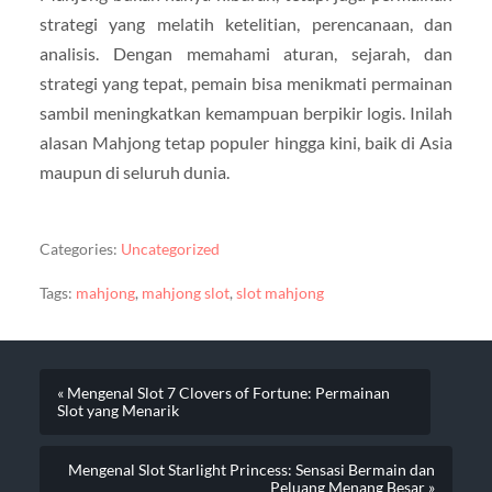
strategi yang melatih ketelitian, perencanaan, dan
analisis. Dengan memahami aturan, sejarah, dan
strategi yang tepat, pemain bisa menikmati permainan
sambil meningkatkan kemampuan berpikir logis. Inilah
alasan Mahjong tetap populer hingga kini, baik di Asia
maupun di seluruh dunia.
Categories:
Uncategorized
Tags:
mahjong
,
mahjong slot
,
slot mahjong
« Mengenal Slot 7 Clovers of Fortune: Permainan
Slot yang Menarik
Mengenal Slot Starlight Princess: Sensasi Bermain dan
Peluang Menang Besar »