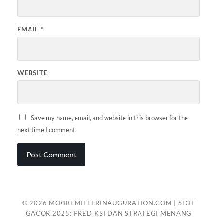
EMAIL
*
WEBSITE
Save my name, email, and website in this browser for the
next time I comment.
© 2026
MOOREMILLERINAUGURATION.COM | SLOT
GACOR 2025: PREDIKSI DAN STRATEGI MENANG