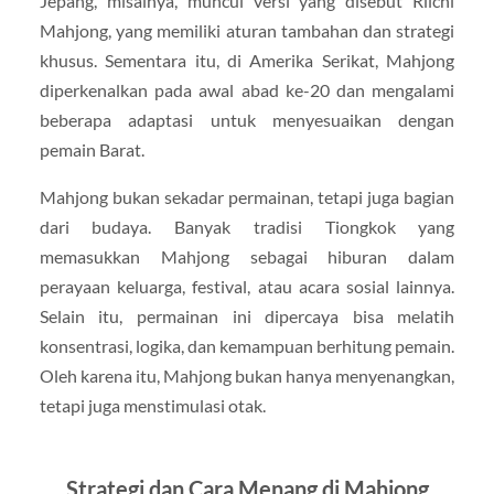
Jepang, misalnya, muncul versi yang disebut Riichi
Mahjong, yang memiliki aturan tambahan dan strategi
khusus. Sementara itu, di Amerika Serikat, Mahjong
diperkenalkan pada awal abad ke-20 dan mengalami
beberapa adaptasi untuk menyesuaikan dengan
pemain Barat.
Mahjong bukan sekadar permainan, tetapi juga bagian
dari budaya. Banyak tradisi Tiongkok yang
memasukkan Mahjong sebagai hiburan dalam
perayaan keluarga, festival, atau acara sosial lainnya.
Selain itu, permainan ini dipercaya bisa melatih
konsentrasi, logika, dan kemampuan berhitung pemain.
Oleh karena itu, Mahjong bukan hanya menyenangkan,
tetapi juga menstimulasi otak.
Strategi dan Cara Menang di Mahjong