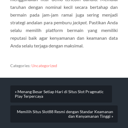
taruhan dengan nominal kecil secara bertahap dan
bermain pada jam-jam ramai juga sering menjadi
strategi andalan para pemburu
jackpot
. Pastikan Anda
selalu memilih platform bermain yang memiliki
reputasi baik agar kenyamanan dan keamanan data
Anda selalu terjaga dengan maksimal.
Categories:
Uncategorized
« Menang Besar Setiap Hari di Situs Slot Pragmatic
Play Terpercaya
Memilih Situs Slot88 Resmi dengan Standar Keamanan
dan Kenyamanan Tinggi »