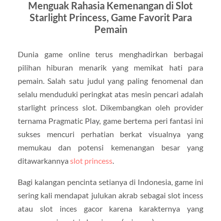
Menguak Rahasia Kemenangan di Slot
Starlight Princess, Game Favorit Para
Pemain
Dunia game online terus menghadirkan berbagai
pilihan hiburan menarik yang memikat hati para
pemain. Salah satu judul yang paling fenomenal dan
selalu menduduki peringkat atas mesin pencari adalah
starlight princess slot. Dikembangkan oleh provider
ternama Pragmatic Play, game bertema peri fantasi ini
sukses mencuri perhatian berkat visualnya yang
memukau dan potensi kemenangan besar yang
ditawarkannya
slot princess
.
Bagi kalangan pencinta setianya di Indonesia, game ini
sering kali mendapat julukan akrab sebagai slot incess
atau slot inces gacor karena karakternya yang