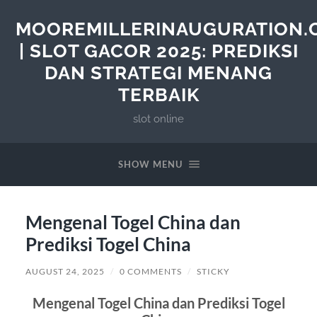
MOOREMILLERINAUGURATION.
| SLOT GACOR 2025: PREDIKSI
DAN STRATEGI MENANG
TERBAIK
slot online
SHOW MENU
Mengenal Togel China dan
Prediksi Togel China
AUGUST 24, 2025
/
0 COMMENTS
/
STICKY
Mengenal Togel China dan Prediksi Togel