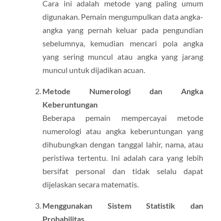
Cara ini adalah metode yang paling umum
digunakan. Pemain mengumpulkan data angka-
angka yang pernah keluar pada pengundian
sebelumnya, kemudian mencari pola angka
yang sering muncul atau angka yang jarang
muncul untuk dijadikan acuan.
Metode Numerologi dan Angka
Keberuntungan
Beberapa pemain mempercayai metode
numerologi atau angka keberuntungan yang
dihubungkan dengan tanggal lahir, nama, atau
peristiwa tertentu. Ini adalah cara yang lebih
bersifat personal dan tidak selalu dapat
dijelaskan secara matematis.
Menggunakan Sistem Statistik dan
Probabilitas