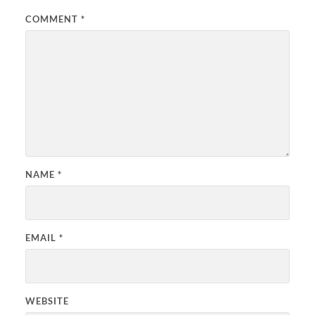
COMMENT
*
NAME
*
EMAIL
*
WEBSITE