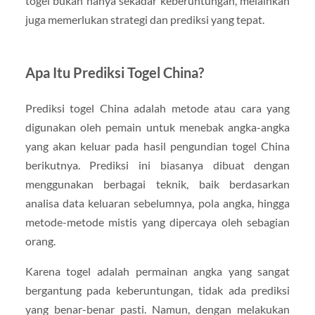
togel bukan hanya sekadar keberuntungan, melainkan
juga memerlukan strategi dan prediksi yang tepat.
Apa Itu Prediksi Togel China?
Prediksi togel China adalah metode atau cara yang
digunakan oleh pemain untuk menebak angka-angka
yang akan keluar pada hasil pengundian togel China
berikutnya. Prediksi ini biasanya dibuat dengan
menggunakan berbagai teknik, baik berdasarkan
analisa data keluaran sebelumnya, pola angka, hingga
metode-metode mistis yang dipercaya oleh sebagian
orang.
Karena togel adalah permainan angka yang sangat
bergantung pada keberuntungan, tidak ada prediksi
yang benar-benar pasti. Namun, dengan melakukan