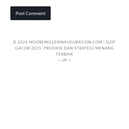
© 2026
MOOREMILLERINAUGURATION.COM | SLOT
GACOR 2025: PREDIKSI DAN STRATEGI MENANG
TERBAIK
—
UP ↑