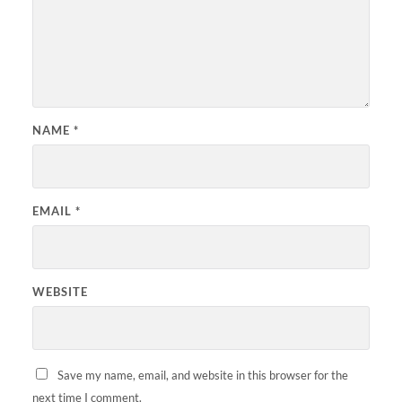
NAME
*
EMAIL
*
WEBSITE
Save my name, email, and website in this browser for the
next time I comment.