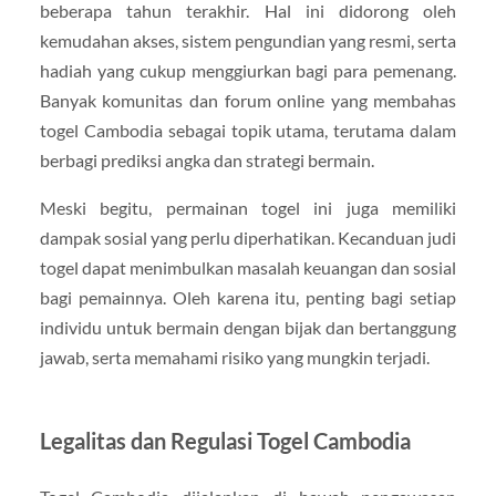
beberapa tahun terakhir. Hal ini didorong oleh
kemudahan akses, sistem pengundian yang resmi, serta
hadiah yang cukup menggiurkan bagi para pemenang.
Banyak komunitas dan forum online yang membahas
togel Cambodia sebagai topik utama, terutama dalam
berbagi prediksi angka dan strategi bermain.
Meski begitu, permainan togel ini juga memiliki
dampak sosial yang perlu diperhatikan. Kecanduan judi
togel dapat menimbulkan masalah keuangan dan sosial
bagi pemainnya. Oleh karena itu, penting bagi setiap
individu untuk bermain dengan bijak dan bertanggung
jawab, serta memahami risiko yang mungkin terjadi.
Legalitas dan Regulasi Togel Cambodia