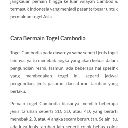
jangkauan pemain hingga ke luar wilayah Cambodia,
termasuk Indonesia yang menjadi pasar terbesar untuk
permainan togel Asia.
Cara Bermain Togel Cambodia
Togel Cambodia pada dasarnya sama seperti jenis togel
lainnya, yaitu menebak angka yang akan keluar dalam
pengundian resmi. Namun, ada beberapa hal spesifik
yang membedakan togel ini, seperti jadwal
pengundian, jenis pasaran, dan aturan taruhan yang
berlaku.
Pemain togel Cambodia biasanya memilih beberapa
jenis taruhan seperti 2D, 3D, atau 4D, yang berarti
menebak 2, 3, atau 4 angka secara berurutan. Selain itu,
ada juga jenis taruhan lain seperti colok bebas, colok