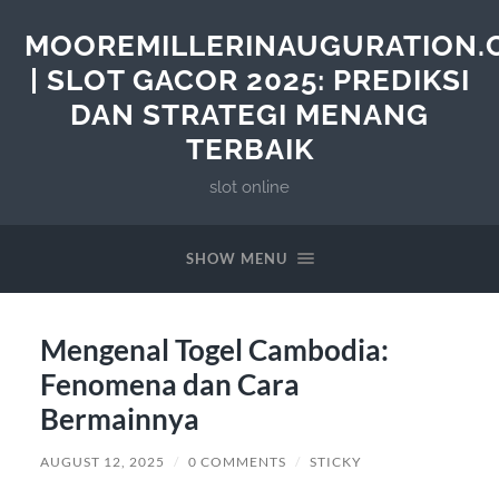
MOOREMILLERINAUGURATION.
| SLOT GACOR 2025: PREDIKSI
DAN STRATEGI MENANG
TERBAIK
slot online
SHOW MENU
Mengenal Togel Cambodia:
Fenomena dan Cara
Bermainnya
AUGUST 12, 2025
/
0 COMMENTS
/
STICKY