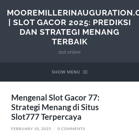
MOOREMILLERINAUGURATION.
| SLOT GACOR 2025: PREDIKSI
DAN STRATEGI MENANG
TERBAIK
slot online
SHOW MENU
Mengenal Slot Gacor 77:
Strategi Menang di Situs
Slot777 Terpercaya
FEBRUARY 10, 2025
/
0 COMMENTS