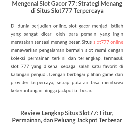
Mengenal Slot Gacor 77: Strategi Menang
di Situs Slot777 Terpercaya
Di dunia perjudian online, slot gacor menjadi istilah
yang sangat dicari oleh para pemain yang ingin
merasakan sensasi menang besar. Situs
slot777 online
menawarkan pengalaman bermain slot resmi dengan
koleksi permainan terkini dan terlengkap, termasuk
slot 777 yang dikenal sebagai salah satu favorit di
kalangan penjudi. Dengan berbagai pilihan game dari
provider terpercaya, setiap putaran bisa membawa
keberuntungan hingga jackpot terbesar.
Review Lengkap Situs Slot77: Fitur,
Permainan, dan Peluang Jackpot Terbesar