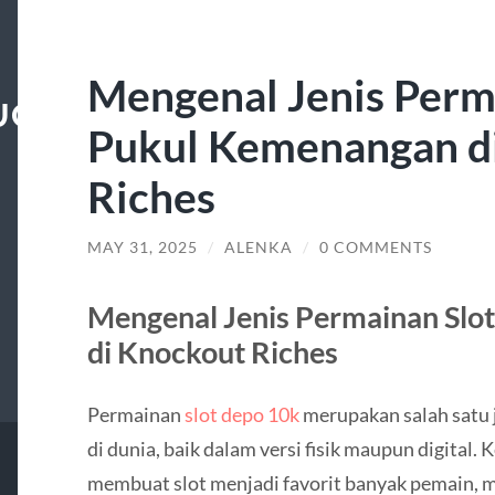
Mengenal Jenis Perm
UGURATION.COM
Pukul Kemenangan d
Riches
MAY 31, 2025
/
ALENKA
/
0 COMMENTS
Mengenal Jenis Permainan Slo
di Knockout Riches
Permainan
slot depo 10k
merupakan salah satu 
di dunia, baik dalam versi fisik maupun digita
membuat slot menjadi favorit banyak pemain, mu