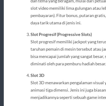
dan tema yang beragam, mulai dari petual
slot video memiliki lima gulungan atau le
pembayaran). Fitur bonus, putaran gratis,
daya tarik utama di jenis ini.
Slot Progresif (Progressive Slots)
Slot progresif memiliki jackpot yang te
taruhan pemain di mesin tersebut atau ja
bisa mencapai jumlah yang sangat besar, 
diminati oleh para pemburu hadiah besar
Slot 3D
Slot 3D menawarkan pengalaman visual y
animasi tiga dimensi. Jenis ini juga biasan
menjadikannya seperti sebuah game inter