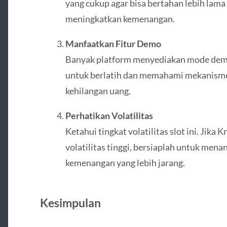
yang cukup agar bisa bertahan lebih lama
meningkatkan kemenangan.
Manfaatkan Fitur Demo
Banyak platform menyediakan mode demo 
untuk berlatih dan memahami mekanisme 
kehilangan uang.
Perhatikan Volatilitas
Ketahui tingkat volatilitas slot ini. Jika
volatilitas tinggi, bersiaplah untuk mena
kemenangan yang lebih jarang.
Kesimpulan