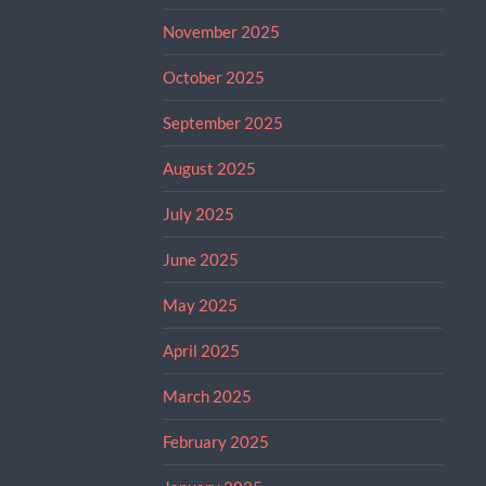
November 2025
October 2025
September 2025
August 2025
July 2025
June 2025
May 2025
April 2025
March 2025
February 2025