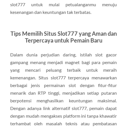
slot777 untuk mulai petualanganmu menuju
kesenangan dan keuntungan tak terbatas.
Tips Memilih Situs Slot777 yang Aman dan
Terpercaya untuk Pemain Baru
Dalam dunia perjudian daring, istilah slot gacor
gampang menang menjadi magnet bagi para pemain
yang mencari peluang terbaik untuk meraih
kemenangan. Situs slot777 terpercaya menawarkan
berbagai jenis permainan slot dengan fitur-fitur
menarik dan RTP tinggi, menjadikan setiap putaran
berpotensi menghasilkan keuntungan maksimal.
Dengan adanya link alternatif slot777, pemain dapat
dengan mudah mengakses platform ini tanpa khawatir
terhambat oleh masalah teknis atau pembatasan