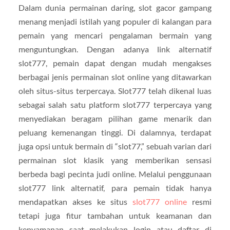
Dalam dunia permainan daring, slot gacor gampang
menang menjadi istilah yang populer di kalangan para
pemain yang mencari pengalaman bermain yang
menguntungkan. Dengan adanya link alternatif
slot777, pemain dapat dengan mudah mengakses
berbagai jenis permainan slot online yang ditawarkan
oleh situs-situs terpercaya. Slot777 telah dikenal luas
sebagai salah satu platform slot777 terpercaya yang
menyediakan beragam pilihan game menarik dan
peluang kemenangan tinggi. Di dalamnya, terdapat
juga opsi untuk bermain di “slot77,” sebuah varian dari
permainan slot klasik yang memberikan sensasi
berbeda bagi pecinta judi online. Melalui penggunaan
slot777 link alternatif, para pemain tidak hanya
mendapatkan akses ke situs
slot777 online
resmi
tetapi juga fitur tambahan untuk keamanan dan
kenyamanan saat melakukan login atau daftar di