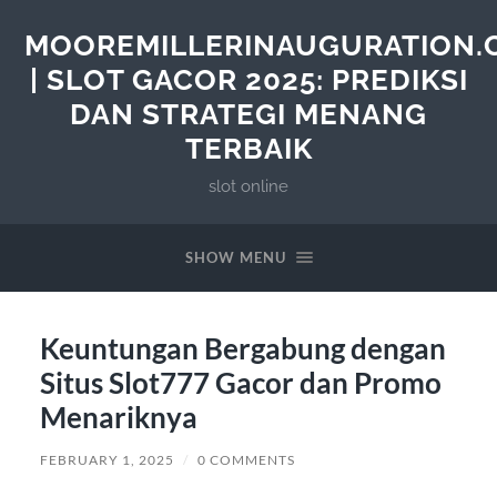
MOOREMILLERINAUGURATION.
| SLOT GACOR 2025: PREDIKSI
DAN STRATEGI MENANG
TERBAIK
slot online
SHOW MENU
Keuntungan Bergabung dengan
Situs Slot777 Gacor dan Promo
Menariknya
FEBRUARY 1, 2025
/
0 COMMENTS