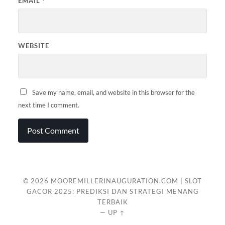
EMAIL
*
WEBSITE
Save my name, email, and website in this browser for the
next time I comment.
© 2026
MOOREMILLERINAUGURATION.COM | SLOT
GACOR 2025: PREDIKSI DAN STRATEGI MENANG
TERBAIK
—
UP ↑