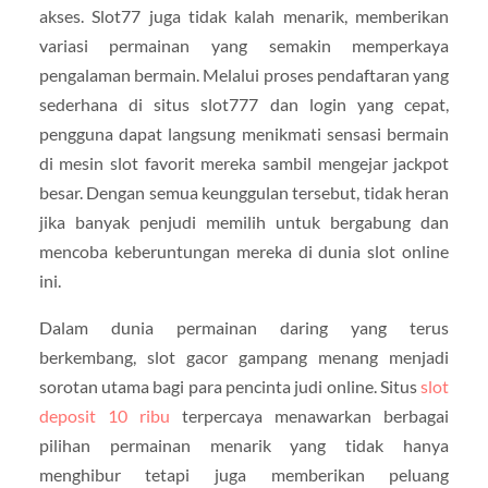
akses. Slot77 juga tidak kalah menarik, memberikan
variasi permainan yang semakin memperkaya
pengalaman bermain. Melalui proses pendaftaran yang
sederhana di situs slot777 dan login yang cepat,
pengguna dapat langsung menikmati sensasi bermain
di mesin slot favorit mereka sambil mengejar jackpot
besar. Dengan semua keunggulan tersebut, tidak heran
jika banyak penjudi memilih untuk bergabung dan
mencoba keberuntungan mereka di dunia slot online
ini.
Dalam dunia permainan daring yang terus
berkembang, slot gacor gampang menang menjadi
sorotan utama bagi para pencinta judi online. Situs
slot
deposit 10 ribu
terpercaya menawarkan berbagai
pilihan permainan menarik yang tidak hanya
menghibur tetapi juga memberikan peluang