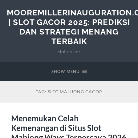
MOOREMILLERINAUGURATION.
| SLOT GACOR 2025: PREDIKSI
DAN STRATEGI MENANG
TERBAIK
slot online
SHOW MENU
TAG:
SLOT MAHJONG GACOR
Menemukan Celah
Kemenangan di Situs Slot
Mahjong Ways Terpercaya 2026