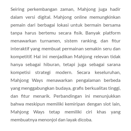
Seiring perkembangan zaman, Mahjong juga hadir
dalam versi digital. Mahjong online memungkinkan
pemain dari berbagai lokasi untuk bermain bersama
tanpa harus bertemu secara fisik. Banyak platform
menawarkan turnamen, sistem ranking, dan fitur
interaktif yang membuat permainan semakin seru dan
kompetitif. Hal ini menjadikan Mahjong relevan tidak
hanya sebagai hiburan, tetapi juga sebagai sarana
kompetisi strategi modern. Secara keseluruhan,
Mahjong Ways menawarkan pengalaman berbeda
yang menggabungkan budaya, grafis berkualitas tinggi,
dan fitur menarik. Perbandingan ini menunjukkan
bahwa meskipun memiliki kemiripan dengan slot lain,
Mahjong Ways tetap memiliki ciri khas yang
membuatnya menonjol dan layak dicoba.