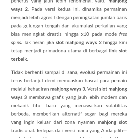
penerus yang jauh lebih fenomenal, yaitu
mahjong
ways 2
. Pada versi kedua ini, dinamika permainan
menjadi lebih agresif dengan peningkatan jumlah baris
pada gulungan tengah dan akumulasi perkalian yang
bisa meningkat drastis hingga x10 pada mode
free
spins
. Tak heran jika
slot mahjong ways 2
hingga kini
tetap menjadi primadona utama di berbagai
link slot
terbaik
.
Tidak berhenti sampai di sana, evolusi permainan ini
terus berlanjut demi memuaskan hasrat para pemain
melalui kehadiran
mahjong ways 3
. Versi
slot mahjong
ways 3
membawa grafis yang jauh lebih modern dan
mekanik fitur baru yang menawarkan volatilitas
berbeda, memberikan alternatif segar bagi mereka
yang ingin keluar dari zona nyaman
mahjong slot
tradisional. Terlepas dari versi mana yang Anda pilih—