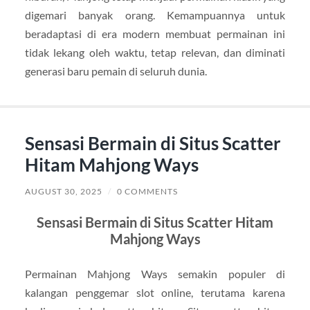
digemari banyak orang. Kemampuannya untuk
beradaptasi di era modern membuat permainan ini
tidak lekang oleh waktu, tetap relevan, dan diminati
generasi baru pemain di seluruh dunia.
Sensasi Bermain di Situs Scatter
Hitam Mahjong Ways
AUGUST 30, 2025
/
0 COMMENTS
Sensasi Bermain di Situs Scatter Hitam
Mahjong Ways
Permainan Mahjong Ways semakin populer di
kalangan penggemar slot online, terutama karena