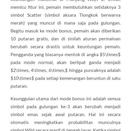
memicu fitur ini, pemain membutuhkan setidaknya 3
simbol Scatter (simbol aksara Tiongkok berwarna
merah) yang muncul di mana saja pada gulungan.
Begitu masuk ke mode bonus, pemain akan diberikan
10 putaran gratis, dan di sinilah aturan permainan
berubah secara drastis untuk keuntungan pemain.
Pengganda yang biasanya mentok di angka
$5\times$
pada mode normal, akan berlipat ganda menjadi
$2\times, 4\times, 6\times,$
hingga puncaknya adalah
$10\times$
pada setiap kemenangan beruntun di satu
putaran.
Keunggulan utama dari mode bonus ini adalah semua
simbol pada gulungan ke-3 akan berubah menjadi
simbol emas sejak awal putaran. Hal ini secara
otomatis meningkatkan probabilitas munculnya
simbol Wild secara masif di tengah layar. Ketika simbol