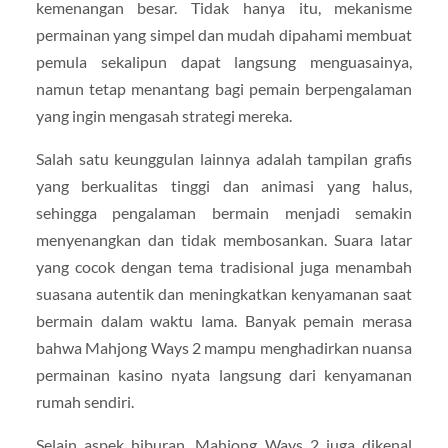
kemenangan besar. Tidak hanya itu, mekanisme
permainan yang simpel dan mudah dipahami membuat
pemula sekalipun dapat langsung menguasainya,
namun tetap menantang bagi pemain berpengalaman
yang ingin mengasah strategi mereka.
Salah satu keunggulan lainnya adalah tampilan grafis
yang berkualitas tinggi dan animasi yang halus,
sehingga pengalaman bermain menjadi semakin
menyenangkan dan tidak membosankan. Suara latar
yang cocok dengan tema tradisional juga menambah
suasana autentik dan meningkatkan kenyamanan saat
bermain dalam waktu lama. Banyak pemain merasa
bahwa Mahjong Ways 2 mampu menghadirkan nuansa
permainan kasino nyata langsung dari kenyamanan
rumah sendiri.
Selain aspek hiburan, Mahjong Ways 2 juga dikenal