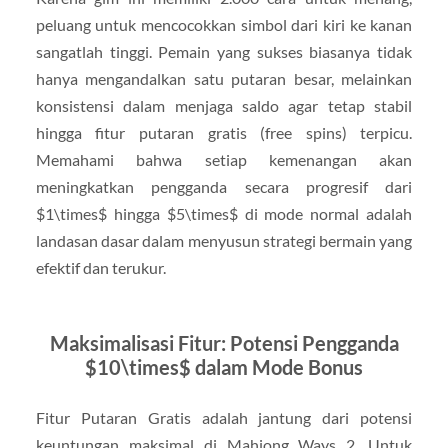
peluang untuk mencocokkan simbol dari kiri ke kanan
sangatlah tinggi. Pemain yang sukses biasanya tidak
hanya mengandalkan satu putaran besar, melainkan
konsistensi dalam menjaga saldo agar tetap stabil
hingga fitur putaran gratis (free spins) terpicu.
Memahami bahwa setiap kemenangan akan
meningkatkan pengganda secara progresif dari
$1\times$
hingga
$5\times$
di mode normal adalah
landasan dasar dalam menyusun strategi bermain yang
efektif dan terukur.
Maksimalisasi Fitur: Potensi Pengganda
$10\times$
dalam Mode Bonus
Fitur Putaran Gratis adalah jantung dari potensi
keuntungan maksimal di Mahjong Ways 2. Untuk