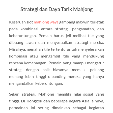
Strategi dan Daya Tarik Mahjong
Keseruan slot
mahjong ways
gampang maxwin terletak
pada kombinasi antara strategi, pengamatan, dan
keberuntungan. Pemain harus jeli melihat tile yang
dibuang lawan dan menyesuaikan strategi mereka.
Misalnya, menahan tile tertentu untuk menyelesaikan
kombinasi atau mengambil tile yang mendukung
rencana kemenangan. Pemain yang mampu mengatur
strategi dengan baik biasanya memiliki peluang
menang lebih tinggi dibanding mereka yang hanya
mengandalkan keberuntungan.
Selain strategi, Mahjong memiliki nilai sosial yang
tinggi. Di Tiongkok dan beberapa negara Asia lainnya,
permainan ini sering dimainkan sebagai kegiatan