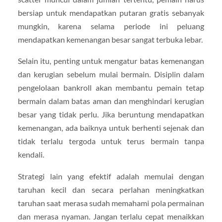
bersiap untuk mendapatkan putaran gratis sebanyak
mungkin, karena selama periode ini peluang
mendapatkan kemenangan besar sangat terbuka lebar.
Selain itu, penting untuk mengatur batas kemenangan
dan kerugian sebelum mulai bermain. Disiplin dalam
pengelolaan bankroll akan membantu pemain tetap
bermain dalam batas aman dan menghindari kerugian
besar yang tidak perlu. Jika beruntung mendapatkan
kemenangan, ada baiknya untuk berhenti sejenak dan
tidak terlalu tergoda untuk terus bermain tanpa
kendali.
Strategi lain yang efektif adalah memulai dengan
taruhan kecil dan secara perlahan meningkatkan
taruhan saat merasa sudah memahami pola permainan
dan merasa nyaman. Jangan terlalu cepat menaikkan