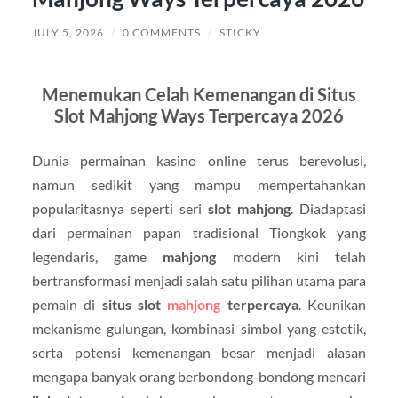
JULY 5, 2026
/
0 COMMENTS
/
STICKY
Menemukan Celah Kemenangan di Situs
Slot Mahjong Ways Terpercaya 2026
Dunia permainan kasino online terus berevolusi,
namun sedikit yang mampu mempertahankan
popularitasnya seperti seri
slot mahjong
. Diadaptasi
dari permainan papan tradisional Tiongkok yang
legendaris, game
mahjong
modern kini telah
bertransformasi menjadi salah satu pilihan utama para
pemain di
situs slot
mahjong
terpercaya
. Keunikan
mekanisme gulungan, kombinasi simbol yang estetik,
serta potensi kemenangan besar menjadi alasan
mengapa banyak orang berbondong-bondong mencari