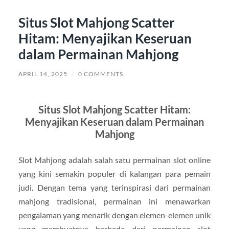
Situs Slot Mahjong Scatter
Hitam: Menyajikan Keseruan
dalam Permainan Mahjong
APRIL 14, 2025
/
0 COMMENTS
Situs Slot Mahjong Scatter Hitam:
Menyajikan Keseruan dalam Permainan
Mahjong
Slot Mahjong adalah salah satu permainan slot online
yang kini semakin populer di kalangan para pemain
judi. Dengan tema yang terinspirasi dari permainan
mahjong tradisional, permainan ini menawarkan
pengalaman yang menarik dengan elemen-elemen unik
yang membuatnya berbeda dari permainan slot