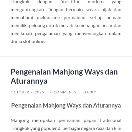
Tiongkok dengan fitur-fitur modern yang
menguntungkan. Dengan bermain secara bijak dan
memahami mekanisme permainan, setiap pemain
memiliki peluang untuk meraih kemenangan besar dan
menikmati pengalaman yang menyenangkan dalam
dunia slot online.
Pengenalan Mahjong Ways dan
Aturannya
OCTOBER 7, 2025
/
0 COMMENTS
/
STICKY
Pengenalan Mahjong Ways dan Aturannya
Mahjong merupakan permainan papan tradisional
Tiongkok yang populer di berbagai negara Asia dan kini