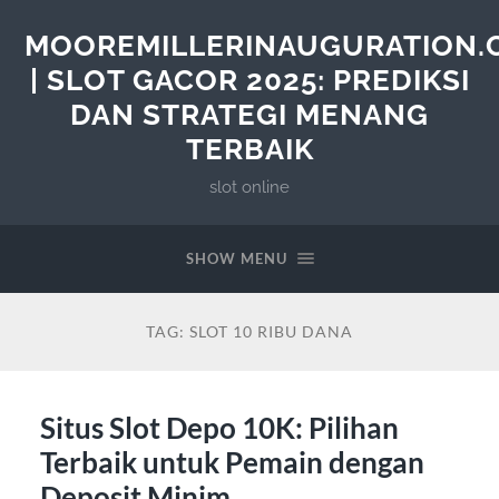
MOOREMILLERINAUGURATION.
| SLOT GACOR 2025: PREDIKSI
DAN STRATEGI MENANG
TERBAIK
slot online
SHOW MENU
TAG:
SLOT 10 RIBU DANA
Situs Slot Depo 10K: Pilihan
Terbaik untuk Pemain dengan
Deposit Minim