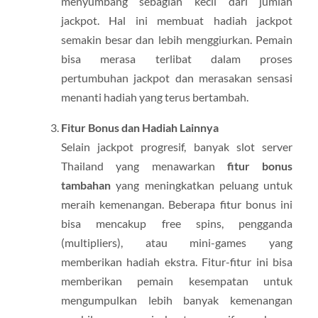
menyumbang sebagian kecil dari jumlah
jackpot. Hal ini membuat hadiah jackpot
semakin besar dan lebih menggiurkan. Pemain
bisa merasa terlibat dalam proses
pertumbuhan jackpot dan merasakan sensasi
menanti hadiah yang terus bertambah.
Fitur Bonus dan Hadiah Lainnya
Selain jackpot progresif, banyak slot server
Thailand yang menawarkan
fitur bonus
tambahan
yang meningkatkan peluang untuk
meraih kemenangan. Beberapa fitur bonus ini
bisa mencakup free spins, pengganda
(multipliers), atau mini-games yang
memberikan hadiah ekstra. Fitur-fitur ini bisa
memberikan pemain kesempatan untuk
mengumpulkan lebih banyak kemenangan