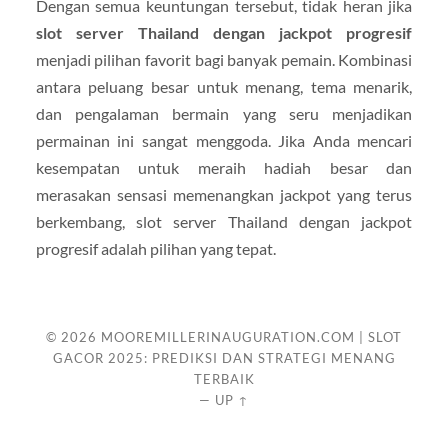
Dengan semua keuntungan tersebut, tidak heran jika
slot server Thailand dengan jackpot progresif
menjadi pilihan favorit bagi banyak pemain. Kombinasi
antara peluang besar untuk menang, tema menarik,
dan pengalaman bermain yang seru menjadikan
permainan ini sangat menggoda. Jika Anda mencari
kesempatan untuk meraih hadiah besar dan
merasakan sensasi memenangkan jackpot yang terus
berkembang, slot server Thailand dengan jackpot
progresif adalah pilihan yang tepat.
© 2026
MOOREMILLERINAUGURATION.COM | SLOT
GACOR 2025: PREDIKSI DAN STRATEGI MENANG
TERBAIK
—
UP ↑