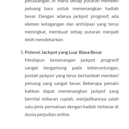
petualangan, di mana setiap putaran memberi
peluang baru untuk memenangkan hadiah
besar. Dengan adanya jackpot progresif, ada
elemen ketegangan dan antisipasi yang terus
meningkat, membuat setiap putaran menjadi
lebih mendebarkan.
Potensi Jackpot yang Luar Biasa Besar
Meskipun kemenangan jackpot progresif
sangat bergantung pada keberuntungan,
jumlah jackpot yang terus bertambah memberi
peluang yang sangat besar. Beberapa pemain
bahkan dapat memenangkan jackpot yang
bernilai miliaran rupiah, menjadikannya salah
satu jenis permainan dengan hadiah terbesar di
dunia perjudian online.