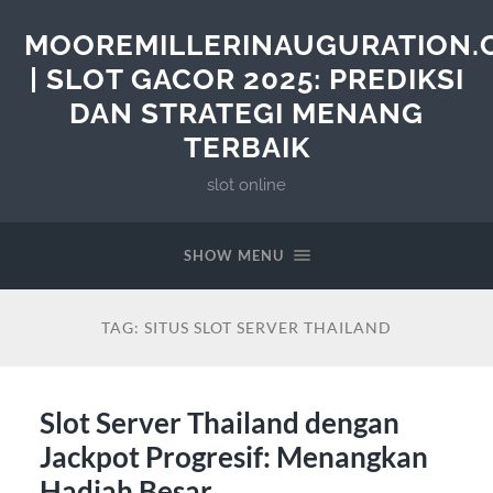
MOOREMILLERINAUGURATION.
| SLOT GACOR 2025: PREDIKSI
DAN STRATEGI MENANG
TERBAIK
slot online
SHOW MENU
TAG:
SITUS SLOT SERVER THAILAND
Slot Server Thailand dengan
Jackpot Progresif: Menangkan
Hadiah Besar