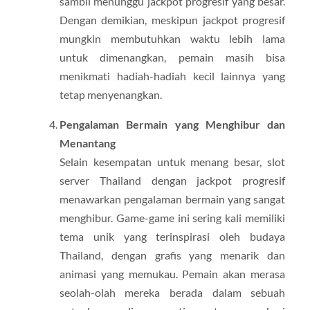
sambil menunggu jackpot progresif yang besar.
Dengan demikian, meskipun jackpot progresif
mungkin membutuhkan waktu lebih lama
untuk dimenangkan, pemain masih bisa
menikmati hadiah-hadiah kecil lainnya yang
tetap menyenangkan.
Pengalaman Bermain yang Menghibur dan
Menantang
Selain kesempatan untuk menang besar, slot
server Thailand dengan jackpot progresif
menawarkan pengalaman bermain yang sangat
menghibur. Game-game ini sering kali memiliki
tema unik yang terinspirasi oleh budaya
Thailand, dengan grafis yang menarik dan
animasi yang memukau. Pemain akan merasa
seolah-olah mereka berada dalam sebuah