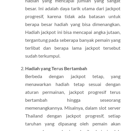
hadiah yang mencapai jumlah yang sangat
besar. Ini adalah daya tarik utama dari jackpot
progresif, karena tidak ada batasan untuk
berapa besar hadiah yang bisa dimenangkan.
Hadiah jackpot ini bisa mencapai angka jutaan,
tergantung pada seberapa banyak pemain yang
terlibat dan berapa lama jackpot tersebut
sudah terkumpul.
Hadiah yang Terus Bertambah
Berbeda dengan jackpot tetap, yang
menawarkan hadiah tetap sesuai dengan
aturan permainan, jackpot progresif terus
bertambah hingga seseorang
memenangkannya. Misalnya, dalam slot server
Thailand dengan jackpot progresif, setiap
taruhan yang dipasang oleh pemain akan