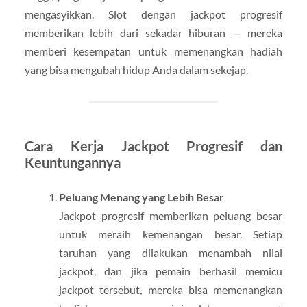
mengasyikkan. Slot dengan jackpot progresif
memberikan lebih dari sekadar hiburan — mereka
memberi kesempatan untuk memenangkan hadiah
yang bisa mengubah hidup Anda dalam sekejap.
Cara Kerja Jackpot Progresif dan
Keuntungannya
Peluang Menang yang Lebih Besar
Jackpot progresif memberikan peluang besar
untuk meraih kemenangan besar. Setiap
taruhan yang dilakukan menambah nilai
jackpot, dan jika pemain berhasil memicu
jackpot tersebut, mereka bisa memenangkan