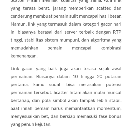
yang terasa berat, jarang memberikan scatter, dan
cenderung membuat pemain sulit mencapai hasil besar.
Namun, link yang termasuk dalam kategori gacor hari
ini biasanya berasal dari server terbaik dengan RTP
tinggi, stabilitas sistem mumpuni, dan algoritma yang
memudahkan pemain mencapai kombinasi
kemenangan.
Link gacor yang baik juga akan terasa sejak awal
permainan. Biasanya dalam 10 hingga 20 putaran
pertama, kamu sudah bisa merasakan potensi
permainan tersebut. Scatter hitam akan mulai muncul
bertahap, dan pola simbol akan tampak lebih stabil.
Saat inilah pemain harus memanfaatkan momentum,
menyesuaikan bet, dan bersiap memasuki fase bonus
yang penuh kejutan.