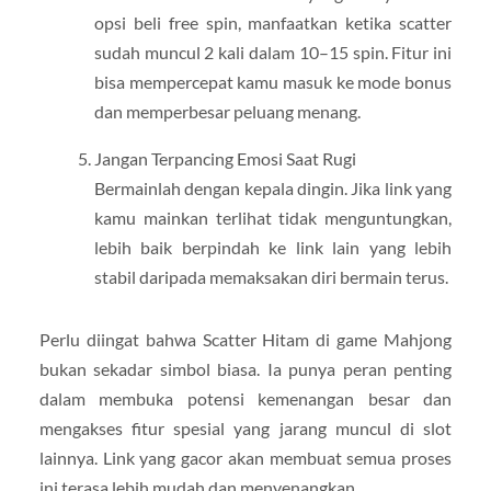
opsi beli free spin, manfaatkan ketika scatter
sudah muncul 2 kali dalam 10–15 spin. Fitur ini
bisa mempercepat kamu masuk ke mode bonus
dan memperbesar peluang menang.
Jangan Terpancing Emosi Saat Rugi
Bermainlah dengan kepala dingin. Jika link yang
kamu mainkan terlihat tidak menguntungkan,
lebih baik berpindah ke link lain yang lebih
stabil daripada memaksakan diri bermain terus.
Perlu diingat bahwa Scatter Hitam di game Mahjong
bukan sekadar simbol biasa. Ia punya peran penting
dalam membuka potensi kemenangan besar dan
mengakses fitur spesial yang jarang muncul di slot
lainnya. Link yang gacor akan membuat semua proses
ini terasa lebih mudah dan menyenangkan.