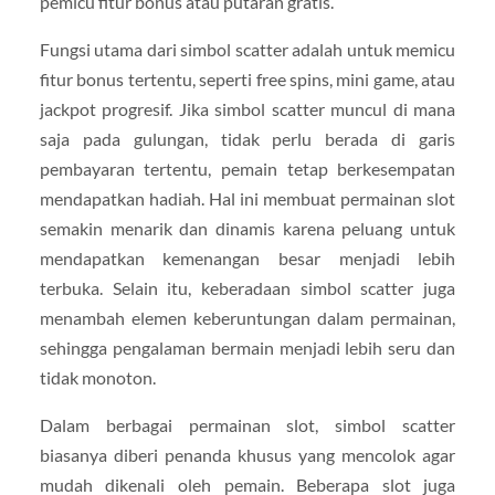
pemicu fitur bonus atau putaran gratis.
Fungsi utama dari simbol scatter adalah untuk memicu
fitur bonus tertentu, seperti free spins, mini game, atau
jackpot progresif. Jika simbol scatter muncul di mana
saja pada gulungan, tidak perlu berada di garis
pembayaran tertentu, pemain tetap berkesempatan
mendapatkan hadiah. Hal ini membuat permainan slot
semakin menarik dan dinamis karena peluang untuk
mendapatkan kemenangan besar menjadi lebih
terbuka. Selain itu, keberadaan simbol scatter juga
menambah elemen keberuntungan dalam permainan,
sehingga pengalaman bermain menjadi lebih seru dan
tidak monoton.
Dalam berbagai permainan slot, simbol scatter
biasanya diberi penanda khusus yang mencolok agar
mudah dikenali oleh pemain. Beberapa slot juga