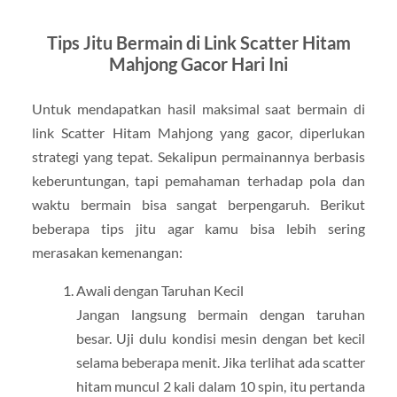
Tips Jitu Bermain di Link Scatter Hitam
Mahjong Gacor Hari Ini
Untuk mendapatkan hasil maksimal saat bermain di
link Scatter Hitam Mahjong yang gacor, diperlukan
strategi yang tepat. Sekalipun permainannya berbasis
keberuntungan, tapi pemahaman terhadap pola dan
waktu bermain bisa sangat berpengaruh. Berikut
beberapa tips jitu agar kamu bisa lebih sering
merasakan kemenangan:
Awali dengan Taruhan Kecil
Jangan langsung bermain dengan taruhan
besar. Uji dulu kondisi mesin dengan bet kecil
selama beberapa menit. Jika terlihat ada scatter
hitam muncul 2 kali dalam 10 spin, itu pertanda