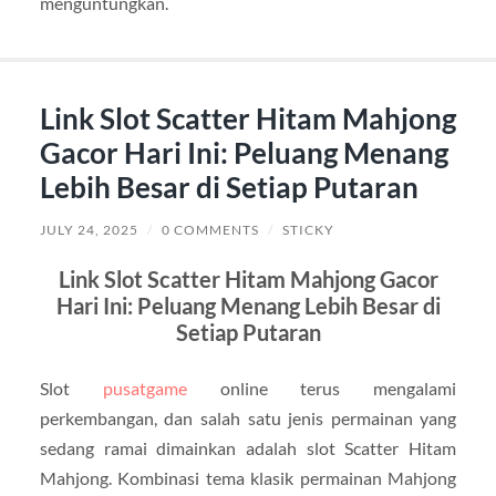
menguntungkan.
Link Slot Scatter Hitam Mahjong
Gacor Hari Ini: Peluang Menang
Lebih Besar di Setiap Putaran
JULY 24, 2025
/
0 COMMENTS
/
STICKY
Link Slot Scatter Hitam Mahjong Gacor
Hari Ini: Peluang Menang Lebih Besar di
Setiap Putaran
Slot
pusatgame
online terus mengalami
perkembangan, dan salah satu jenis permainan yang
sedang ramai dimainkan adalah slot Scatter Hitam
Mahjong. Kombinasi tema klasik permainan Mahjong