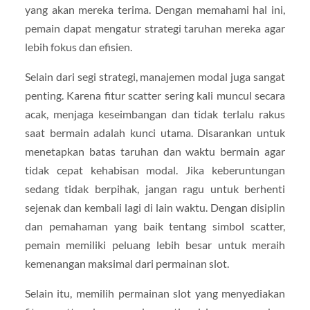
yang akan mereka terima. Dengan memahami hal ini,
pemain dapat mengatur strategi taruhan mereka agar
lebih fokus dan efisien.
Selain dari segi strategi, manajemen modal juga sangat
penting. Karena fitur scatter sering kali muncul secara
acak, menjaga keseimbangan dan tidak terlalu rakus
saat bermain adalah kunci utama. Disarankan untuk
menetapkan batas taruhan dan waktu bermain agar
tidak cepat kehabisan modal. Jika keberuntungan
sedang tidak berpihak, jangan ragu untuk berhenti
sejenak dan kembali lagi di lain waktu. Dengan disiplin
dan pemahaman yang baik tentang simbol scatter,
pemain memiliki peluang lebih besar untuk meraih
kemenangan maksimal dari permainan slot.
Selain itu, memilih permainan slot yang menyediakan