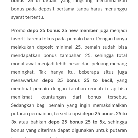
bonus 25 di depan
, yang langsung menambahkan
bonus pada deposit pertama tanpa harus menunggu
syarat tertentu.
Promo
depo 25 bonus 25 new member
juga menjadi
favorit karena fokus pada pemain baru. Dengan hanya
melakukan deposit minimal 25, pemain sudah bisa
mendapatkan bonus tambahan 25, sehingga total
modal awal menjadi lebih besar dan peluang menang
meningkat. Tak hanya itu, beberapa situs juga
menawarkan
depo 25 bonus 25 to kecil
, yang
membuat pemain dengan taruhan rendah tetap bisa
menikmati keuntungan dari bonus tersebut.
Sedangkan bagi pemain yang ingin memaksimalkan
putaran permainan, tersedia opsi
depo 25 bonus 25 to
3x
atau bahkan
depo 25 bonus 25 to 5x
, sehingga
bonus yang diterima dapat digunakan untuk putaran