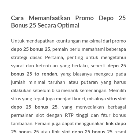
Cara Memanfaatkan Promo Depo 25
Bonus 25 Secara Optimal
Untuk mendapatkan keuntungan maksimal dari promo
depo 25 bonus 25
, pemain perlu memahami beberapa
strategi dasar. Pertama, penting untuk mengetahui
syarat dan ketentuan yang berlaku, seperti
depo 25
bonus 25 to rendah
, yang biasanya mengacu pada
jumlah minimal taruhan atau putaran yang harus
dilakukan sebelum bisa menarik kemenangan. Memilih
situs yang tepat juga menjadi kunci, misalnya
situs slot
depo 25 bonus 25
, yang menyediakan berbagai
permainan slot dengan RTP tinggi dan fitur bonus
tambahan. Pemain juga dapat menggunakan
link depo
25 bonus 25
atau
link slot depo 25 bonus 25
resmi