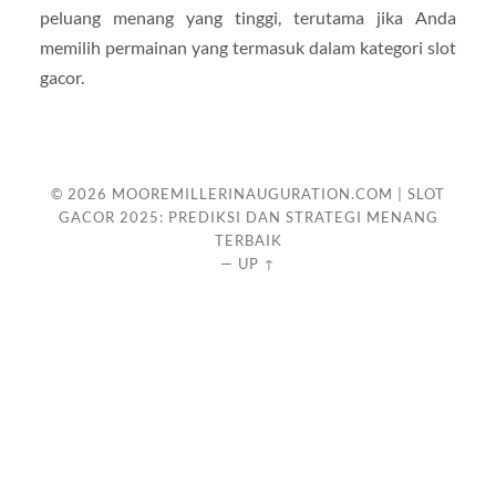
peluang menang yang tinggi, terutama jika Anda
memilih permainan yang termasuk dalam kategori slot
gacor.
© 2026
MOOREMILLERINAUGURATION.COM | SLOT
GACOR 2025: PREDIKSI DAN STRATEGI MENANG
TERBAIK
—
UP ↑