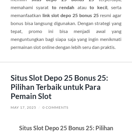
memahami syarat
to rendah
atau
to kecil
, serta
memanfaatkan
link slot depo 25 bonus 25
resmi agar
bonus bisa langsung digunakan. Dengan strategi yang
tepat, promo ini bisa menjadi awal yang
menguntungkan bagi siapa saja yang ingin menikmati
permainan slot online dengan lebih seru dan praktis.
Situs Slot Depo 25 Bonus 25:
Pilihan Terbaik untuk Para
Pemain Slot
MAY 17, 2025
/
0 COMMENTS
Situs Slot Depo 25 Bonus 25: Pilihan