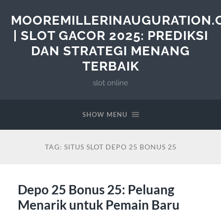
MOOREMILLERINAUGURATION.
| SLOT GACOR 2025: PREDIKSI
DAN STRATEGI MENANG
TERBAIK
slot online
SHOW MENU
TAG:
SITUS SLOT DEPO 25 BONUS 25
Depo 25 Bonus 25: Peluang
Menarik untuk Pemain Baru