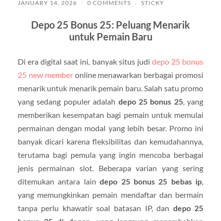
JANUARY 14, 2026
/
0 COMMENTS
/
STICKY
Depo 25 Bonus 25: Peluang Menarik
untuk Pemain Baru
Di era digital saat ini, banyak situs judi
depo 25 bonus
25 new member
online menawarkan berbagai promosi
menarik untuk menarik pemain baru. Salah satu promo
yang sedang populer adalah
depo 25 bonus 25
, yang
memberikan kesempatan bagi pemain untuk memulai
permainan dengan modal yang lebih besar. Promo ini
banyak dicari karena fleksibilitas dan kemudahannya,
terutama bagi pemula yang ingin mencoba berbagai
jenis permainan slot. Beberapa varian yang sering
ditemukan antara lain
depo 25 bonus 25 bebas ip
,
yang memungkinkan pemain mendaftar dan bermain
tanpa perlu khawatir soal batasan IP, dan
depo 25