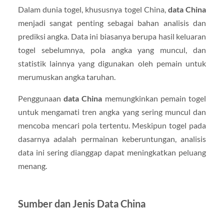
Dalam dunia togel, khususnya togel China,
data China
menjadi sangat penting sebagai bahan analisis dan
prediksi angka. Data ini biasanya berupa hasil keluaran
togel sebelumnya, pola angka yang muncul, dan
statistik lainnya yang digunakan oleh pemain untuk
merumuskan angka taruhan.
Penggunaan
data China
memungkinkan pemain togel
untuk mengamati tren angka yang sering muncul dan
mencoba mencari pola tertentu. Meskipun togel pada
dasarnya adalah permainan keberuntungan, analisis
data ini sering dianggap dapat meningkatkan peluang
menang.
Sumber dan Jenis Data China