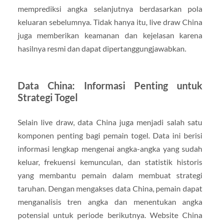
memprediksi angka selanjutnya berdasarkan pola
keluaran sebelumnya. Tidak hanya itu, live draw China
juga memberikan keamanan dan kejelasan karena
hasilnya resmi dan dapat dipertanggungjawabkan.
Data China: Informasi Penting untuk
Strategi Togel
Selain live draw, data China juga menjadi salah satu
komponen penting bagi pemain togel. Data ini berisi
informasi lengkap mengenai angka-angka yang sudah
keluar, frekuensi kemunculan, dan statistik historis
yang membantu pemain dalam membuat strategi
taruhan. Dengan mengakses data China, pemain dapat
menganalisis tren angka dan menentukan angka
potensial untuk periode berikutnya. Website China