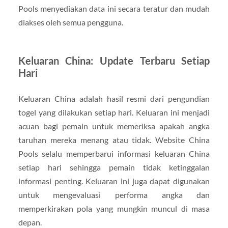
Pools menyediakan data ini secara teratur dan mudah
diakses oleh semua pengguna.
Keluaran China: Update Terbaru Setiap
Hari
Keluaran China adalah hasil resmi dari pengundian
togel yang dilakukan setiap hari. Keluaran ini menjadi
acuan bagi pemain untuk memeriksa apakah angka
taruhan mereka menang atau tidak. Website China
Pools selalu memperbarui informasi keluaran China
setiap hari sehingga pemain tidak ketinggalan
informasi penting. Keluaran ini juga dapat digunakan
untuk mengevaluasi performa angka dan
memperkirakan pola yang mungkin muncul di masa
depan.