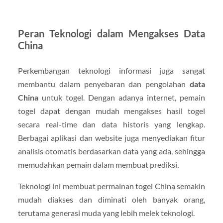
Peran Teknologi dalam Mengakses Data
China
Perkembangan teknologi informasi juga sangat
membantu dalam penyebaran dan pengolahan
data
China
untuk togel. Dengan adanya internet, pemain
togel dapat dengan mudah mengakses hasil togel
secara real-time dan data historis yang lengkap.
Berbagai aplikasi dan website juga menyediakan fitur
analisis otomatis berdasarkan data yang ada, sehingga
memudahkan pemain dalam membuat prediksi.
Teknologi ini membuat permainan togel China semakin
mudah diakses dan diminati oleh banyak orang,
terutama generasi muda yang lebih melek teknologi.