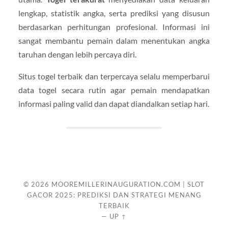
lengkap, statistik angka, serta prediksi yang disusun
berdasarkan perhitungan profesional. Informasi ini
sangat membantu pemain dalam menentukan angka
taruhan dengan lebih percaya diri.
Situs togel terbaik dan terpercaya selalu memperbarui
data togel secara rutin agar pemain mendapatkan
informasi paling valid dan dapat diandalkan setiap hari.
© 2026
MOOREMILLERINAUGURATION.COM | SLOT
GACOR 2025: PREDIKSI DAN STRATEGI MENANG
TERBAIK
—
UP ↑