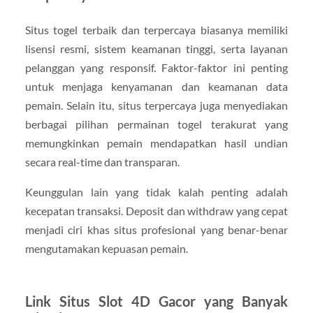
Situs togel terbaik dan terpercaya biasanya memiliki
lisensi resmi, sistem keamanan tinggi, serta layanan
pelanggan yang responsif. Faktor-faktor ini penting
untuk menjaga kenyamanan dan keamanan data
pemain. Selain itu, situs terpercaya juga menyediakan
berbagai pilihan permainan togel terakurat yang
memungkinkan pemain mendapatkan hasil undian
secara real-time dan transparan.
Keunggulan lain yang tidak kalah penting adalah
kecepatan transaksi. Deposit dan withdraw yang cepat
menjadi ciri khas situs profesional yang benar-benar
mengutamakan kepuasan pemain.
Link Situs Slot 4D Gacor yang Banyak