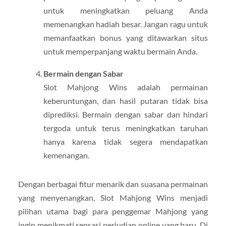
untuk meningkatkan peluang Anda
memenangkan hadiah besar. Jangan ragu untuk
memanfaatkan bonus yang ditawarkan situs
untuk memperpanjang waktu bermain Anda.
Bermain dengan Sabar
Slot Mahjong Wins adalah permainan
keberuntungan, dan hasil putaran tidak bisa
diprediksi. Bermain dengan sabar dan hindari
tergoda untuk terus meningkatkan taruhan
hanya karena tidak segera mendapatkan
kemenangan.
Dengan berbagai fitur menarik dan suasana permainan
yang menyenangkan, Slot Mahjong Wins menjadi
pilihan utama bagi para penggemar Mahjong yang
ingin menikmati sensasi perjudian online yang baru. Di