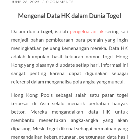
JUNE 26, 2025
/
0 COMMENTS
Mengenal Data HK dalam Dunia Togel
Dalam dunia
togel
, istilah
pengeluaran hk
sering kali
menjadi bahan pembicaraan para pemain yang ingin
meningkatkan peluang kemenangan mereka. Data HK
adalah kumpulan hasil keluaran nomor togel Hong
Kong yang biasanya diupdate setiap hari. Informasi ini
sangat penting karena dapat digunakan sebagai
referensi dalam menganalisa pola angka yang muncul.
Hong Kong Pools sebagai salah satu pasar togel
terbesar di Asia selalu menarik perhatian banyak
bettor. Mereka mengandalkan data HK untuk
membantu menentukan angka-angka yang akan
dipasang. Meski togel dikenal sebagai permainan yang
mengandalkan keberuntungan, penggunaan data hasil