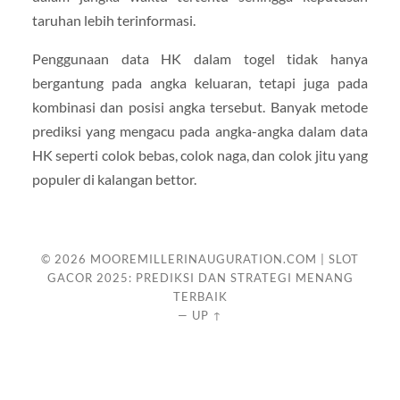
taruhan lebih terinformasi.
Penggunaan data HK dalam togel tidak hanya
bergantung pada angka keluaran, tetapi juga pada
kombinasi dan posisi angka tersebut. Banyak metode
prediksi yang mengacu pada angka-angka dalam data
HK seperti colok bebas, colok naga, dan colok jitu yang
populer di kalangan bettor.
© 2026
MOOREMILLERINAUGURATION.COM | SLOT
GACOR 2025: PREDIKSI DAN STRATEGI MENANG
TERBAIK
—
UP ↑