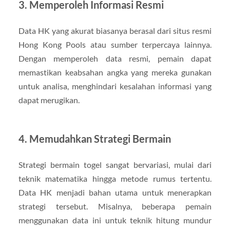
3. Memperoleh Informasi Resmi
Data HK yang akurat biasanya berasal dari situs resmi
Hong Kong Pools atau sumber terpercaya lainnya.
Dengan memperoleh data resmi, pemain dapat
memastikan keabsahan angka yang mereka gunakan
untuk analisa, menghindari kesalahan informasi yang
dapat merugikan.
4. Memudahkan Strategi Bermain
Strategi bermain togel sangat bervariasi, mulai dari
teknik matematika hingga metode rumus tertentu.
Data HK menjadi bahan utama untuk menerapkan
strategi tersebut. Misalnya, beberapa pemain
menggunakan data ini untuk teknik hitung mundur